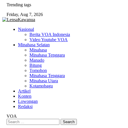
Skip
Trending tags
to
Friday, Aug 7, 2026
content
Nasional
Berita VOA Indonesia
Video Youtube VOA
Minahasa Selatan
Minahasa
Minahasa Tenggara
Manado
Bitung
Tomohon
Minahasa Tenggara
Minahasa Utara
Kotamobagu
Artikel
Konten
Lowongan
Redaksi
VOA
Search
for: