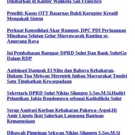
Dikibarkan di Kantor Walikota San Francisco
Peneliti: Kasus OTT Basarnas Bukti Koruptor Kreatif
Mengakali Sistem
Perkuat Konsolidasi Akar Rumput, DPC PDI Perjuangan
Minahasa Selatan Gelar Musyawarah Ranting se-
Amurang Raya
Ini Pembahasan Banggar DPRD Sulut Dan Bank SulutGo
Dalam RDP
Antisipasi Dampak El Niño dan Bahaya Kebakaran,
Hukum Tua Meiwan Merentek Imbau Masyarakat Tondei
Satu Tingkatkan Kewaspadaan
Sekretaris DPRD Sulut Niklas Silangen S.Sos.M.Si.Hadiri
Pelantikan Jahja Rondonuwu sebagai Kadisdikda Sulut
Serap Aspirasi Korban Kebakaran Pakowa–Aspol,Hj
Amir Liputo Ikut Salurkan Langsung Bantuan
Kemanusiaan
Dibawah Pimpinan Sekwan Niklas Silangen S.Sos.M,Si