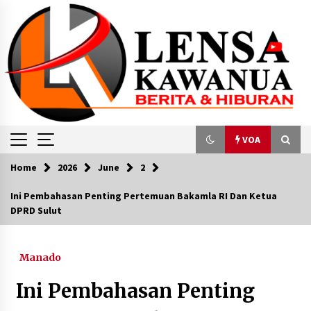
Skip
to
content
VOA
Home
2026
June
2
VOA
Ini Pembahasan Penting Pertemuan Bakamla RI Dan Ketua
DPRD Sulut
Aktivis Perempuan di Jayawijaya Tewas
Dibunuh KKB
August 31, 2023
Manado
Dokumen Pengadilan Ungkap Rangkaian
Ini Pembahasan Penting
Peristiwa yang Sebabkan Kematian akibat Sirup
Obat Batuk