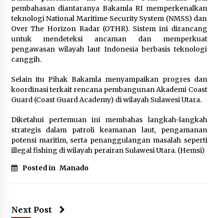
August 23, 2023
pembahasan diantaranya Bakamla RI memperkenalkan
teknologi National Maritime Security System (NMSS) dan
Over The Horizon Radar (OTHR). Sistem ini dirancang
Gencatan Senjata Sementara: Warga Gaza Pergi
ke Pantai, hingga Cek Reruntuhan Rumah
untuk mendeteksi ancaman dan memperkuat
November 28, 2023
pengawasan wilayah laut Indonesia berbasis teknologi
canggih.
Jokowi Minta AS, China, dan Rusia Hindari
Selain itu Pihak Bakamla menyampaikan progres dan
‘Perang Baru’
koordinasi terkait rencana pembangunan Akademi Coast
September 8, 2023
Guard (Coast Guard Academy) di wilayah Sulawesi Utara.
Papua Nugini Evakuasi 7.900 Warga yang
Diketahui pertemuan ini membahas langkah-langkah
Terancam Tanah Longsor
strategis dalam patroli keamanan laut, pengamanan
May 29, 2024
potensi maritim, serta penanggulangan masalah seperti
illegal fishing di wilayah perairan Sulawesi Utara. (Hemsi)
Peran AS dalam Konflik Hamas-Israel: Antara
Posted in
Manado
Gencatan Senjata dan Pembebasan Sandera
October 20, 2023
Titik Panas di Sumatra Semakin Meluas, Kabut
Next Post
Asap Selimuti Singapura