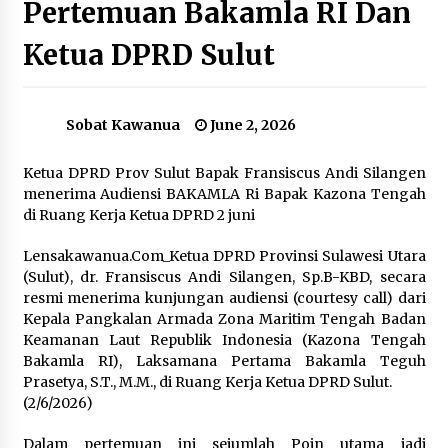
Pertemuan Bakamla RI Dan
November 26, 2023
Ketua DPRD Sulut
Materi Revisi UU Polri Tidak Bahas Pokok
Permasalahan Polri
June 7, 2024
Sobat Kawanua
June 2, 2026
Jokowi Targetkan 41 Proyek Strategis Nasional
Rampung Tahun 2024
Ketua DPRD Prov Sulut Bapak Fransiscus Andi Silangen
February 11, 2024
menerima Audiensi BAKAMLA Ri Bapak Kazona Tengah
di Ruang Kerja Ketua DPRD 2 juni
Kemenkes Imbau Masyarakat Tidak Panik
Sikapi Pneumonia di China
Lensakawanua.Com_Ketua DPRD Provinsi Sulawesi Utara
December 3, 2023
(Sulut), dr. Fransiscus Andi Silangen, Sp.B-KBD, secara
resmi menerima kunjungan audiensi (courtesy call) dari
Kepala Pangkalan Armada Zona Maritim Tengah Badan
Potret Parlemen Mendatang, “Executive
Keamanan Laut Republik Indonesia (Kazona Tengah
Heavy?”
Bakamla RI), Laksamana Pertama Bakamla Teguh
March 15, 2024
Prasetya, S.T., M.M., di Ruang Kerja Ketua DPRD Sulut.
(2/6/2026)
KPAI Sesalkan Putusan MK yang Izinkan
Kampanye di Sekolah
Dalam pertemuan ini sejumlah Poin utama jadi