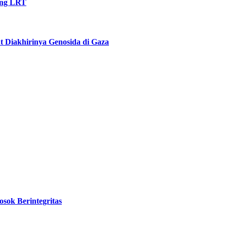
ung LRT
t Diakhirinya Genosida di Gaza
sok Berintegritas