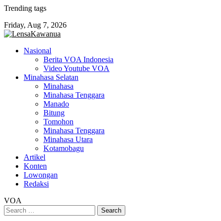
Skip
Trending tags
to
Friday, Aug 7, 2026
content
Nasional
Berita VOA Indonesia
Video Youtube VOA
Minahasa Selatan
Minahasa
Minahasa Tenggara
Manado
Bitung
Tomohon
Minahasa Tenggara
Minahasa Utara
Kotamobagu
Artikel
Konten
Lowongan
Redaksi
VOA
Search
for: