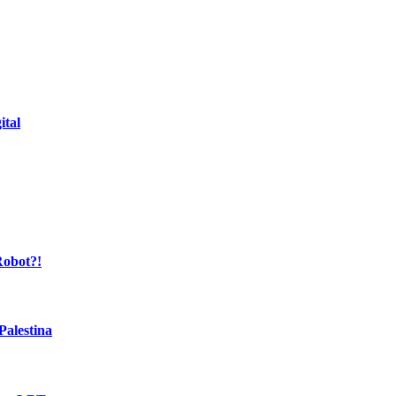
ital
Robot?!
alestina