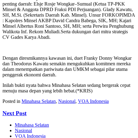
penting daerah:‎ Elsje Rosje Wongkar–Sumual (Ketua TP-PKK
Minsel & Anggota DPRD Fraksi PDI Perjuangan).‎ Glady Kawatu,
SH, M.Si. (Sekretaris Daerah Kab. Minsel).‎ Unsur FORKOPIMDA
: Kapolres Minsel AKBP David Candra Babega, SIK, MH; Kajari
Minsel Albertus Roni Santoso, SH, MH; serta Perwira Penghubung
Walikota Inf. Rekom Muliadi.‎Serta dukungan dari mitra strategis
CV Gades Karya Abadi.‎‎
Dengan diresmikannya kawasan ini, duet Franky Donny Wongkar
dan Theodorus Kawatu semakin mengukuhkan komitmen mereka
dalam menempatkan pariwisata dan UMKM sebagai pilar utama
penggerak ekonomi daerah. ‎‎
Inilah bukti nyata bahwa Minahasa Selatan sedang bergerak cepat
menuju masa depan yang lebih hebat.(*KRIS)
Posted in
Minahasa Selatan
,
Nasional
,
VOA Indonesia
Next Post
Minahasa Selatan
Nasional
VOA Indonesia