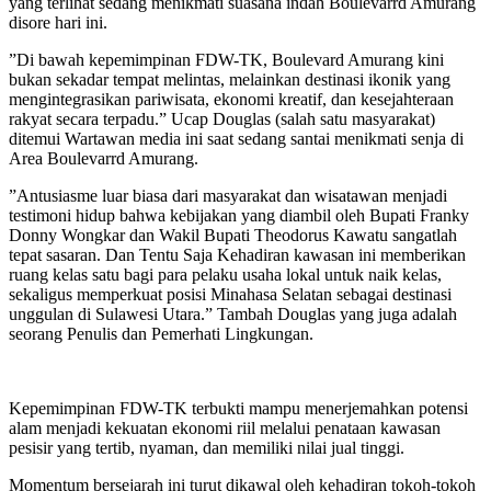
yang terlihat sedang menikmati suasana indah Boulevarrd Amurang
disore hari ini.
‎”Di bawah kepemimpinan FDW-TK, Boulevard Amurang kini
bukan sekadar tempat melintas, melainkan destinasi ikonik yang
mengintegrasikan pariwisata, ekonomi kreatif, dan kesejahteraan
rakyat secara terpadu.” Ucap Douglas (salah satu masyarakat)
ditemui Wartawan media ini saat sedang santai menikmati senja di
Area Boulevarrd Amurang.
‎‎”Antusiasme luar biasa dari masyarakat dan wisatawan menjadi
testimoni hidup bahwa kebijakan yang diambil oleh Bupati Franky
Donny Wongkar dan Wakil Bupati Theodorus Kawatu sangatlah
tepat sasaran. Dan Tentu Saja Kehadiran kawasan ini memberikan
ruang kelas satu bagi para pelaku usaha lokal untuk naik kelas,
sekaligus memperkuat posisi Minahasa Selatan sebagai destinasi
unggulan di Sulawesi Utara.” Tambah Douglas yang juga adalah
seorang Penulis dan Pemerhati Lingkungan.
‎‎Kepemimpinan FDW-TK terbukti mampu menerjemahkan potensi
alam menjadi kekuatan ekonomi riil melalui penataan kawasan
pesisir yang tertib, nyaman, dan memiliki nilai jual tinggi.‎‎‎
Momentum bersejarah ini turut dikawal oleh kehadiran tokoh-tokoh