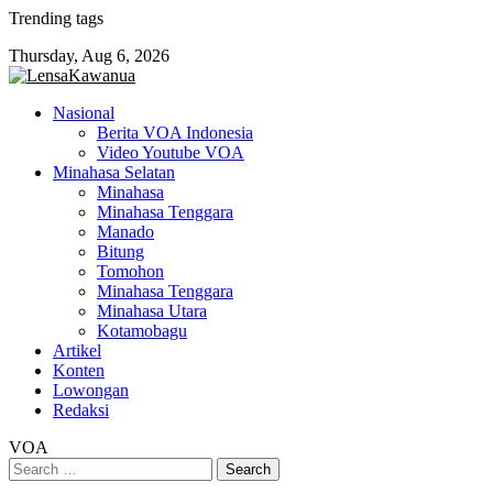
Skip
Trending tags
to
Thursday, Aug 6, 2026
content
Nasional
Berita VOA Indonesia
Video Youtube VOA
Minahasa Selatan
Minahasa
Minahasa Tenggara
Manado
Bitung
Tomohon
Minahasa Tenggara
Minahasa Utara
Kotamobagu
Artikel
Konten
Lowongan
Redaksi
VOA
Search
for: