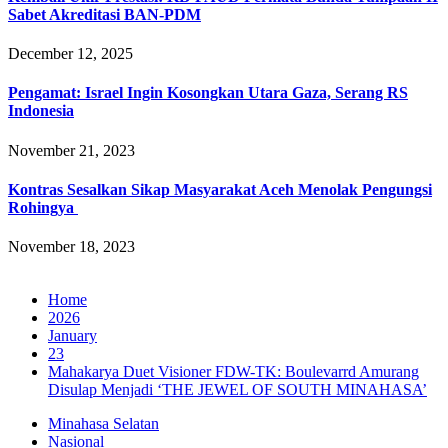
Sabet Akreditasi BAN-PDM
December 12, 2025
Pengamat: Israel Ingin Kosongkan Utara Gaza, Serang RS
Indonesia
November 21, 2023
Kontras Sesalkan Sikap Masyarakat Aceh Menolak Pengungsi
Rohingya
November 18, 2023
Home
2026
January
23
‎Mahakarya Duet Visioner FDW-TK: Boulevarrd Amurang
Disulap Menjadi ‘THE JEWEL OF SOUTH MINAHASA’
Minahasa Selatan
Nasional