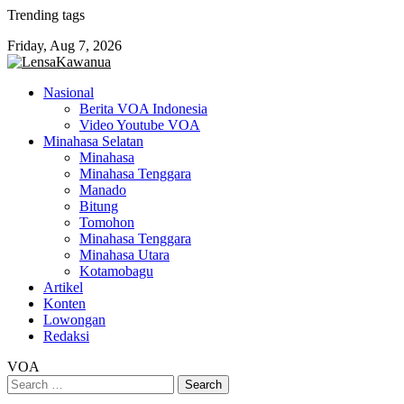
Skip
Trending tags
to
Friday, Aug 7, 2026
content
Nasional
Berita VOA Indonesia
Video Youtube VOA
Minahasa Selatan
Minahasa
Minahasa Tenggara
Manado
Bitung
Tomohon
Minahasa Tenggara
Minahasa Utara
Kotamobagu
Artikel
Konten
Lowongan
Redaksi
VOA
Search
for: