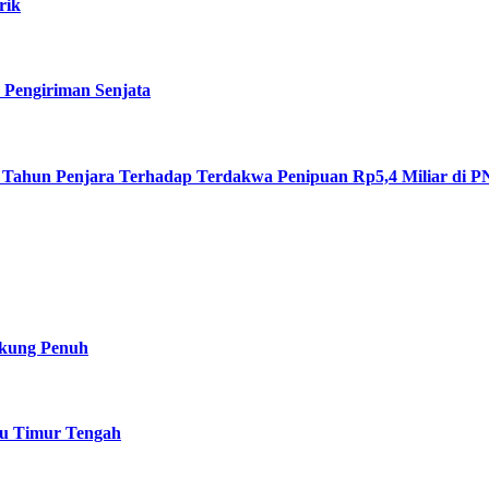
rik
 Pengiriman Senjata
 Tahun Penjara Terhadap Terdakwa Penipuan Rp5,4 Miliar di 
ukung Penuh
su Timur Tengah