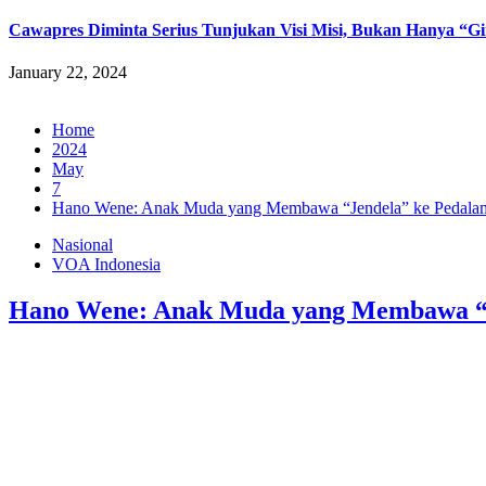
Cawapres Diminta Serius Tunjukan Visi Misi, Bukan Hanya “
January 22, 2024
Home
2024
May
7
Hano Wene: Anak Muda yang Membawa “Jendela” ke Pedala
Nasional
VOA Indonesia
Hano Wene: Anak Muda yang Membawa “J