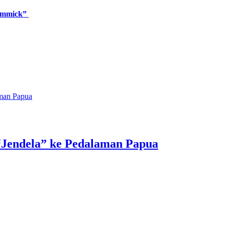
Gimmick”
man Papua
endela” ke Pedalaman Papua