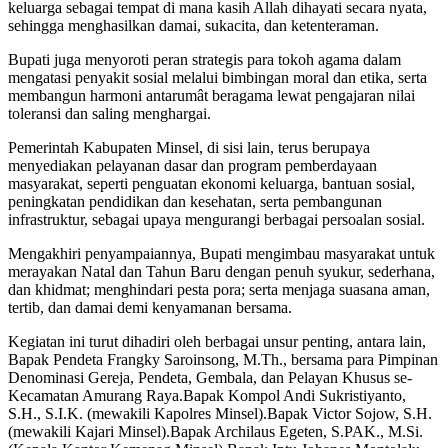
keluarga sebagai tempat di mana kasih Allah dihayati secara nyata,
sehingga menghasilkan damai, sukacita, dan ketenteraman.
Bupati juga menyoroti peran strategis para tokoh agama dalam
mengatasi penyakit sosial melalui bimbingan moral dan etika, serta
membangun harmoni antarumât beragama lewat pengajaran nilai
toleransi dan saling menghargai.
Pemerintah Kabupaten Minsel, di sisi lain, terus berupaya
menyediakan pelayanan dasar dan program pemberdayaan
masyarakat, seperti penguatan ekonomi keluarga, bantuan sosial,
peningkatan pendidikan dan kesehatan, serta pembangunan
infrastruktur, sebagai upaya mengurangi berbagai persoalan sosial.
Mengakhiri penyampaiannya, Bupati mengimbau masyarakat untuk
merayakan Natal dan Tahun Baru dengan penuh syukur, sederhana,
dan khidmat; menghindari pesta pora; serta menjaga suasana aman,
tertib, dan damai demi kenyamanan bersama.
Kegiatan ini turut dihadiri oleh berbagai unsur penting, antara lain,
Bapak Pendeta Frangky Saroinsong, M.Th., bersama para Pimpinan
Denominasi Gereja, Pendeta, Gembala, dan Pelayan Khusus se-
Kecamatan Amurang Raya.Bapak Kompol Andi Sukristiyanto,
S.H., S.I.K. (mewakili Kapolres Minsel).Bapak Victor Sojow, S.H.
(mewakili Kajari Minsel).Bapak Archilaus Egeten, S.PAK., M.Si.