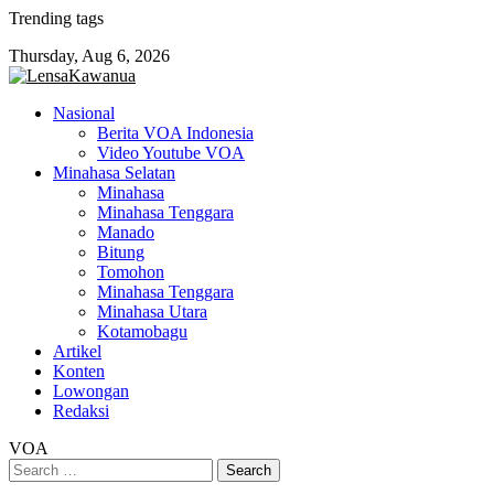
Skip
Trending tags
to
Thursday, Aug 6, 2026
content
Nasional
Berita VOA Indonesia
Video Youtube VOA
Minahasa Selatan
Minahasa
Minahasa Tenggara
Manado
Bitung
Tomohon
Minahasa Tenggara
Minahasa Utara
Kotamobagu
Artikel
Konten
Lowongan
Redaksi
VOA
Search
for: