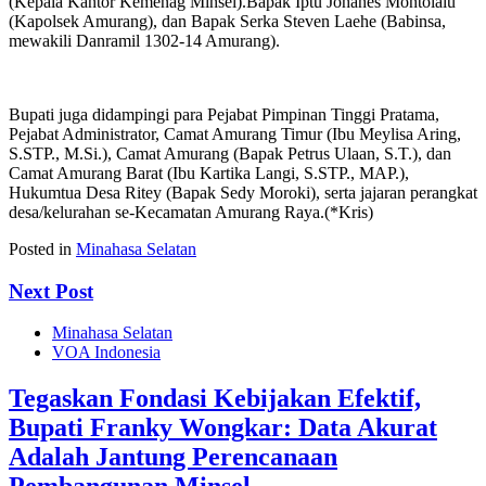
(Kepala Kantor Kemenag Minsel).Bapak Iptu Johanes Montolalu
(Kapolsek Amurang), dan Bapak Serka Steven Laehe (Babinsa,
mewakili Danramil 1302-14 Amurang).
Bupati juga didampingi para Pejabat Pimpinan Tinggi Pratama,
Pejabat Administrator, Camat Amurang Timur (Ibu Meylisa Aring,
S.STP., M.Si.), Camat Amurang (Bapak Petrus Ulaan, S.T.), dan
Camat Amurang Barat (Ibu Kartika Langi, S.STP., MAP.),
Hukumtua Desa Ritey (Bapak Sedy Moroki), serta jajaran perangkat
desa/kelurahan se-Kecamatan Amurang Raya.(*Kris)
Posted in
Minahasa Selatan
Next Post
Minahasa Selatan
VOA Indonesia
Tegaskan Fondasi Kebijakan Efektif,
Bupati Franky Wongkar: Data Akurat
Adalah Jantung Perencanaan