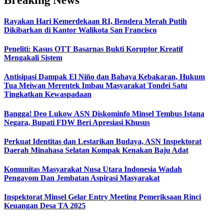
Rayakan Hari Kemerdekaan RI, Bendera Merah Putih
Dikibarkan di Kantor Walikota San Francisco
Peneliti: Kasus OTT Basarnas Bukti Koruptor Kreatif
Mengakali Sistem
Antisipasi Dampak El Niño dan Bahaya Kebakaran, Hukum
Tua Meiwan Merentek Imbau Masyarakat Tondei Satu
Tingkatkan Kewaspadaan
Bangga! Deo Lukow ASN Diskominfo Minsel Tembus Istana
Negara, Bupati FDW Beri Apresiasi Khusus‎
Perkuat Identitas dan Lestarikan Budaya, ASN Inspektorat
Daerah Minahasa Selatan Kompak Kenakan Baju Adat
Komunitas Masyarakat Nusa Utara Indonesia Wadah
Pengayom Dan Jembatan Aspirasi Masyarakat
Inspektorat Minsel Gelar Entry Meeting Pemeriksaan Rinci
Keuangan Desa TA 2025