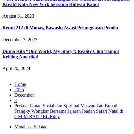
Kreatif Kota New York bersama Ridwan Kamil
August 31, 2023
Reuni 212 di Monas, Bawaslu Awasi Pelanggaran Pemilu
December 3, 2023
Dunia Kita “Our World, My Story”: Reality Club Tampil
Keliling Amerika!
April 20, 2024
Home
2025
December
3
Perkuat Ikatan Sosial dan Spiritual Masyarakat, Bupati
Frangky Wongkar Bersama Jajaran Ibadah Safari Natal di
GMIM BAIT’ EL Ritey
Minahasa Selatan