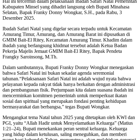
Hal ini tercermin dalam pelaksanaan Ibadah Safari Natal Pemerintah
Kabupaten Minsel yang dihadiri langsung oleh Bupati Minahasa
Selatan, Bapak Franky Donny Wongkar, S.H., pada Rabu, 3
Desember 2025.
Ibadah Safari Natal yang digelar secara terpadu untuk Kecamatan
Amurang Timur, Amurang, dan Amurang Barat ini dipusatkan di
GMIM Bait-El Ritey, Kecamatan Amurang Timur. Khadim dalam
ibadah yang berlangsung khidmat tersebut adalah Ketua Badan
Pekerja Majelis Jemaat GMIM Bait-El Ritey, Bapak Pendeta
Frangky Saroinsong, M.Th.
Dalam sambutannya, Bupati Franky Donny Wongkar menegaskan
bahwa Safari Natal ini bukan sekadar agenda seremonial
tahunan.“Pelaksanaan Safari Natal ini adalah wujud nyata bahwa
pelayanan kepada rakyat tidak hanya berkaitan dengan administrasi
dan pembangunan fisik. Perjumpaan kita dalam suasana ibadah ini
mencerminkan komitmen pemerintah untuk memperkuat ikatan
sosial dan spiritual yang merupakan fondasi penting kehidupan
bermasyarakat dan berbangsa,” tegas Bupati Wongkar.
Mengangkat tema Natal tahun 2025 yang ditetapkan oleh KWI dan
PGI, yaitu “Allah Hadir untuk Menyelamatkan Keluarga” (Matius
1:21–24), Bupati menekankan peran sentral keluarga. Keluarga
yang hidup dalam ketulusan, saling meneguhkan, dan memberi
ruang bagi kehendak Tuhan, menurutnya, akan melahirkan generasi