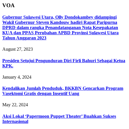
VOA
Gubernur Sulawesi Utara, Olly Dondokambey didampingi
Wakil Gubernur Steven Kandouw hadiri Rapat Paripurna
DPRD dalam rangka Penandatanganan Nota Kesepakatan
KUA dan PPAS Perubahan APBD Provinsi Sulawesi Utara
Tahun Anggaran 2023
August 27, 2023
Presiden Setujui Pengunduran Diri Firli Bahuri Sebagai Ketua
KPK.
January 4, 2024
Kendalikan Jumlah Penduduk, BKKBN Gencarkan Program
Vasektomi Gratis dengan Insentif Uang
May 22, 2024
Aksi Lokal ‘Papermoon Puppet Theater’ Buahkan Sukses
Internasional