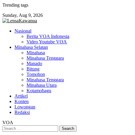
Skip
Trending tags
to
Sunday, Aug 9, 2026
content
Nasional
Berita VOA Indonesia
Video Youtube VOA
Minahasa Selatan
Minahasa
Minahasa Tenggara
Manado
Bitung
Tomohon
Minahasa Tenggara
Minahasa Utara
Kotamobagu
Artikel
Konten
Lowongan
Redaksi
VOA
Search
for: