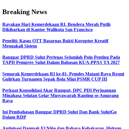
Breaking News
Rayakan Hari Kemerdekaan RI, Bendera Merah Putih
Dikibarkan di Kantor Walikota San Francisco
Peneliti: Kasus OTT Basarnas Bukti Koruptor Kreatif
Mengakali Sistem
Banggar DPRD Sulut Pertegas Sejumlah Poin Penting Pada
TAPD Pemprov Sulut Dalam Bahasan KUA-PPAS TA 2027
Semarak Kemerdekaan RI ke-81, Pemdes Matani Raya Resmi
Gulirkan Turnamen Sepak Bola Mini PSMR CUP III
Perkuat Konsolidasi Akar Rumput, DPC PDI Perjuangan
Minahasa Selatan Gelar Musyawarah Ranting se-Amurang
Raya
Ini Pembahasan Banggar DPRD Sulut Dan Bank SulutGo
Dalam RDP
Antisipasi Dampak El Niño dan Bahaya Kebakaran, Hukum