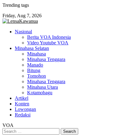
Skip
Trending tags
to
Friday, Aug 7, 2026
content
Nasional
Berita VOA Indonesia
Video Youtube VOA
Minahasa Selatan
Minahasa
Minahasa Tenggara
Manado
Bitung
Tomohon
Minahasa Tenggara
Minahasa Utara
Kotamobagu
Artikel
Konten
Lowongan
Redaksi
VOA
Search
for: