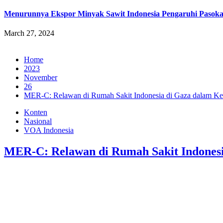
Menurunnya Ekspor Minyak Sawit Indonesia Pengaruhi Pasok
March 27, 2024
Home
2023
November
26
MER-C: Relawan di Rumah Sakit Indonesia di Gaza dalam Ke
Konten
Nasional
VOA Indonesia
MER-C: Relawan di Rumah Sakit Indonesi