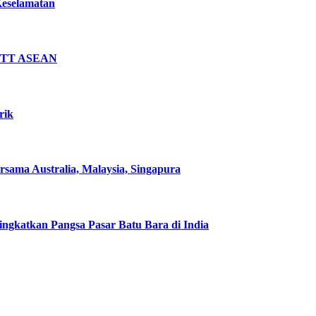
Keselamatan
i KTT ASEAN
rik
sama Australia, Malaysia, Singapura
Tingkatkan Pangsa Pasar Batu Bara di India