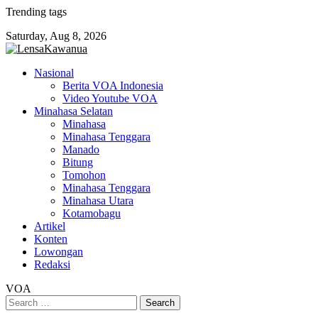
Skip
Trending tags
to
Saturday, Aug 8, 2026
content
Nasional
Berita VOA Indonesia
Video Youtube VOA
Minahasa Selatan
Minahasa
Minahasa Tenggara
Manado
Bitung
Tomohon
Minahasa Tenggara
Minahasa Utara
Kotamobagu
Artikel
Konten
Lowongan
Redaksi
VOA
Search
for: