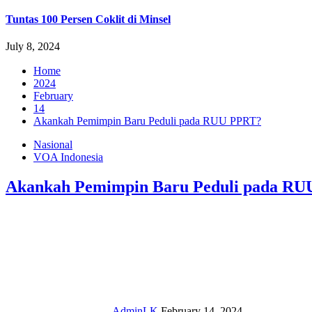
Tuntas 100 Persen Coklit di Minsel
July 8, 2024
Home
2024
February
14
Akankah Pemimpin Baru Peduli pada RUU PPRT?
Nasional
VOA Indonesia
Akankah Pemimpin Baru Peduli pada R
AdminLK
February 14, 2024