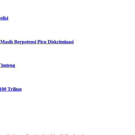
lisi
asih Berpotensi Picu Diskriminasi
Timteng
00 Triliun