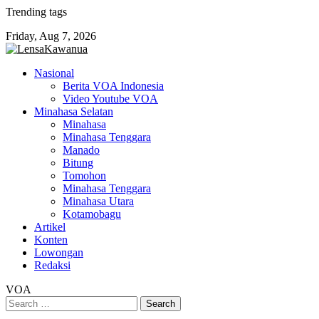
Skip
Trending tags
to
Friday, Aug 7, 2026
content
Nasional
Berita VOA Indonesia
Video Youtube VOA
Minahasa Selatan
Minahasa
Minahasa Tenggara
Manado
Bitung
Tomohon
Minahasa Tenggara
Minahasa Utara
Kotamobagu
Artikel
Konten
Lowongan
Redaksi
VOA
Search
for: