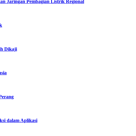
 Jaringan Pembagian Listrik Regional
k
h Dikaji
nsia
 Perang
si dalam Aplikasi