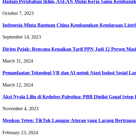
Hadapi Perubahan Iklim, ASEAN Mulai Kerja Sama Kembangkan
October 7, 2023
Indonesia Minta Bantuan China Kembangkan Kendaraan Listri
September 14, 2023
Dirjen Pajak: Rencana Kenaikan Tarif PPN Jadi 12 Persen Masi
March 31, 2024
Pemanfaatan Teknologi VR dan AI untuk Atasi Isolasi Sosial La
March 12, 2024
Aksi Nyala Lilin di Kedubes Palestina: PBB Dinilai Gagal Setop
November 4, 2023
Menkop Teten: TikTok Langgar Aturan yang Larang Bertransak
February 23, 2024