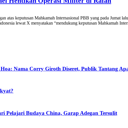
el Hentikan Operasi Militer di Rafah
an atas keputusan Mahkamah Internasional PBB yang pada Jumat lalu 
i Indonesia lewat X menyatakan “mendukung keputusan Mahkamah Intern
a: Nama Corry Giroth Diseret, Publik Tantang Ap
kyat?
i Pelajari Budaya China, Garap Adegan Tersulit