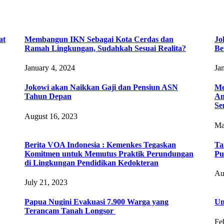
at
Membangun IKN Sebagai Kota Cerdas dan
Jo
Ramah Lingkungan, Sudahkah Sesuai Realita?
Be
January 4, 2024
Ja
Jokowi akan Naikkan Gaji dan Pensiun ASN
Me
Tahun Depan
Am
Se
August 16, 2023
Ma
Berita VOA Indonesia : Kemenkes Tegaskan
Ta
Komitmen untuk Memutus Praktik Perundungan
Pu
di Lingkungan Pendidikan Kedokteran
Au
July 21, 2023
Papua Nugini Evakuasi 7.900 Warga yang
Um
Terancam Tanah Longsor
Fe