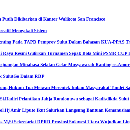
Putih Dikibarkan di Kantor Walikota San Francisco
reatif Mengakali Sistem
 Penting Pada TAPD Pemprov Sulut Dalam Bahasan KUA-PPAS T
i Raya Resmi Gulirkan Turnamen Sepak Bola Mini PSMR CUP I
erjuangan Minahasa Selatan Gelar Musyawarah Ranting se-Amu
k SulutGo Dalam RDP
aran, Hukum Tua Meiwan Merentek Imbau Masyarakat Tondei S
.Si.Hadiri Pelantikan Jahja Rondonuwu sebagai Kadisdikda Sulut
l,Hj Amir Liputo Ikut Salurkan Langsung Bantuan Kemanusiaa
s.M,Si Sekretariat DPRD Provinsi Sulawesi Utara Wujudkan Lin