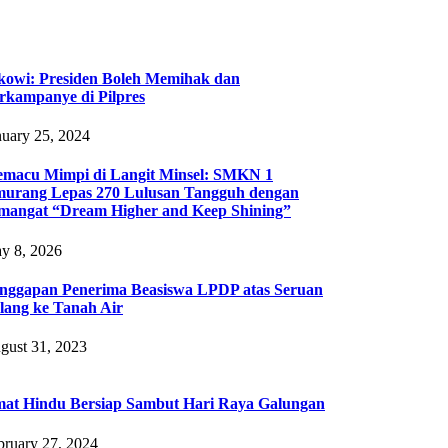
kowi: Presiden Boleh Memihak dan
rkampanye di Pilpres
nuary 25, 2024
macu Mimpi di Langit Minsel: SMKN 1
urang Lepas 270 Lulusan Tangguh dengan
mangat “Dream Higher and Keep Shining”
y 8, 2026
nggapan Penerima Beasiswa LPDP atas Seruan
lang ke Tanah Air
gust 31, 2023
at Hindu Bersiap Sambut Hari Raya Galungan
bruary 27, 2024