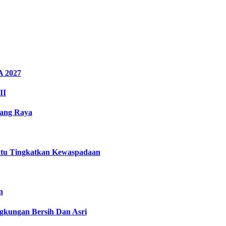
A 2027
II
rang Raya
atu Tingkatkan Kewaspadaan
n
gkungan Bersih Dan Asri