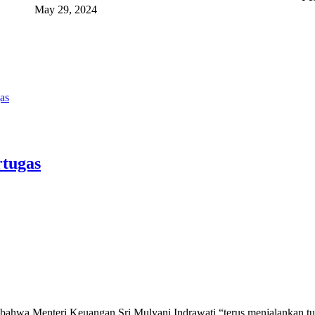
May 29, 2024
as
rtugas
ahwa Menteri Keuangan Sri Mulyani Indrawati “terus menjalankan tu