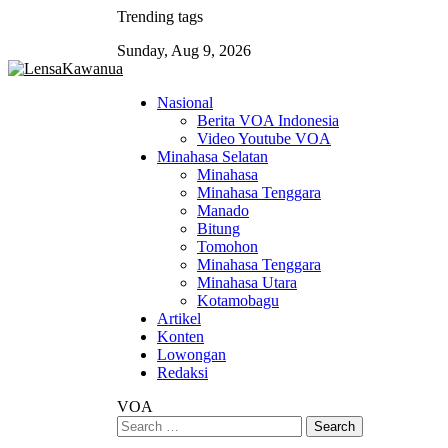
Skip
Trending tags
to
Sunday, Aug 9, 2026
content
Nasional
Berita VOA Indonesia
Video Youtube VOA
Minahasa Selatan
Minahasa
Minahasa Tenggara
Manado
Bitung
Tomohon
Minahasa Tenggara
Minahasa Utara
Kotamobagu
Artikel
Konten
Lowongan
Redaksi
VOA
Search
for: