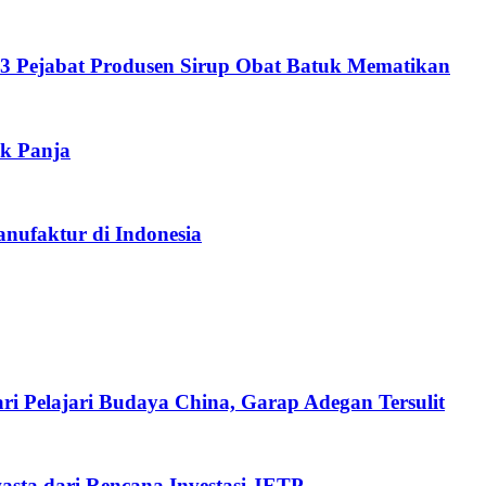
3 Pejabat Produsen Sirup Obat Batuk Mematikan
uk Panja
nufaktur di Indonesia
i Pelajari Budaya China, Garap Adegan Tersulit
sta dari Rencana Investasi JETP