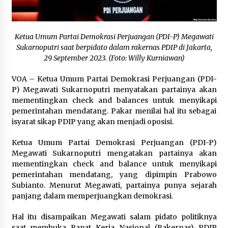
August 21, 2024
VOA Indonesia : Polri Minta Masyarakat
Ketua Umum Partai Demokrasi Perjuangan (PDI-P) Megawati
Waspadai Modus Sindikat Perdagangan Orang
Sukarnoputri saat berpidato dalam rakernas PDIP di Jakarta,
dalam Gaet Korban
29 September 2023. (Foto: Willy Kurniawan)
July 30, 2023
VOA – Ketua Umum Partai Demokrasi Perjuangan (PDI-
25 Tewas dalam Kecelakaan Jalan Raya di Peru
Utara
P) Megawati Sukarnoputri menyatakan partainya akan
May 4, 2024
mementingkan check and balances untuk menyikapi
pemerintahan mendatang. Pakar menilai hal itu sebagai
isyarat sikap PDIP yang akan menjadi oposisi.
Dunia Kita “Our World, My Story”: Reality Club
Tampil Keliling Amerika!
Ketua Umum Partai Demokrasi Perjuangan (PDI-P)
April 20, 2024
Megawati Sukarnoputri mengatakan partainya akan
mementingkan check and balance untuk menyikapi
Jenazah Pilot Selandia Baru yang Ditembak KKB
pemerintahan mendatang, yang dipimpin Prabowo
Papua Akhirnya Ditemukan
Subianto. Menurut Megawati, partainya punya sejarah
August 8, 2024
panjang dalam memperjuangkan demokrasi.
Hal itu disampaikan Megawati salam pidato politiknya
Bertemu Menlu Rusia, Indonesia Tolak Alasan
saat membuka Rapat Kerja Nasional (Rakernas) PDIP
Israel Serang Gaza