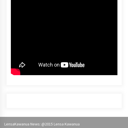
LensaKawanua News: @2015
Lensa Kawanua