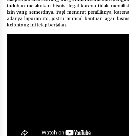
November 21, 2023
tuduhan melakukan bisnis ilegal karena tidak memiliki
izin yang semestinya. Tapi menurut pemiliknya, karena
Pemerintah Targetkan Inflasi 2024 Terkendali
adanya laporan itu, justru muncul bantuan agar bisnis
di Kisaran 2,5 Persen
kelontong ini tetap berjalan.
January 31, 2024
Demonstrasi Berakhir Rusuh, Kantor Bupati
Pohuwatu Dibakar Massa.
September 23, 2023
Korban Terus Berdatangan ke Rumah Sakit
Indonesia di Gaza
October 10, 2023
Energi Terbarukan, Solusi Kemandirian Energi
Daerah Terpencil
October 7, 2023
Tanah Longsor di Gorontalo: 12 Tewas, 18
Hilang