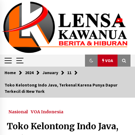
Skip
to
content
VOA
Home
2024
January
11
VOA
Toko Kelontong Indo Java, Terkenal Karena Punya Dapur
Terkecil di New York
Ditjen Imigrasi Deportasi 13 Warga Taiwan
yang Diduga Terlibat Kejahatan Serius
July 8, 2024
Nasional
VOA Indonesia
Bantu Korban Banjir, Indonesia Kirim Bantuan
Toko Kelontong Indo Java,
Kemanusiaan ke Libya
October 2, 2023