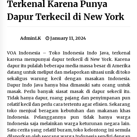
Terkenal Karena Punya
Dapur Terkecil di New York
Terbukti Berbuat Asusila, Ketua KPU Hasyim
Asy’ari Dipecat
July 8, 2024
AdminLK
January 11, 2024
Pameran Seni Boneka Raksasa Rebahan di
Candi Prambanan Gaet Wisatawan
VOA Indonesia – Toko Indonesia Indo Java, terkenal
August 25, 2023
karena mempunyai dapur terkecil di New York. Karena
dapur itu pulalah beberapa media massa besar di Amerika
Papua Nugini Evakuasi 7.900 Warga yang
datang untuk meliput dan melaporkan situasi unik di toko
Terancam Tanah Longsor
sekaligus warung kecil dengan masakan Indonesia.
May 29, 2024
Dapur Indo Java hanya bisa dimasuki satu orang untuk
masak. Perlu banyak siasat masak di dapur sekecil itu.
Tidak hanya dapur, ruang pajang dan penyimpanan pun
Korban Banjir Bandang di Sumbar Naik Jadi
Sedikitnya 50 Tewas
relatif kecil dan perlu cara tertentu agar efisien. Sekarang
May 15, 2024
toko menjual beragam kebutuhan dan makanan khas
Indonesia. Pelanggannya pun tidak hanya warga
Indonesia saja melainkan warga keturunan negara lain.
Netralitas Polri Dipertanyakan, DPR Siap Bentuk
Satu cerita yang relatif buram, toko kelontong ini semula
Panja
dilaporkan oleh seorang warga Indonesia sendiri dengan