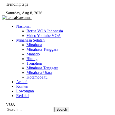
Skip
Trending tags
to
Saturday, Aug 8, 2026
content
Nasional
Berita VOA Indonesia
Video Youtube VOA
Minahasa Selatan
Minahasa
Minahasa Tenggara
Manado
Bitung
Tomohon
Minahasa Tenggara
Minahasa Utara
Kotamobagu
Artikel
Konten
Lowongan
Redaksi
VOA
Search
for: