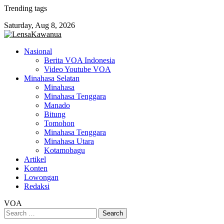
Skip
Trending tags
to
Saturday, Aug 8, 2026
content
Nasional
Berita VOA Indonesia
Video Youtube VOA
Minahasa Selatan
Minahasa
Minahasa Tenggara
Manado
Bitung
Tomohon
Minahasa Tenggara
Minahasa Utara
Kotamobagu
Artikel
Konten
Lowongan
Redaksi
VOA
Search
for: