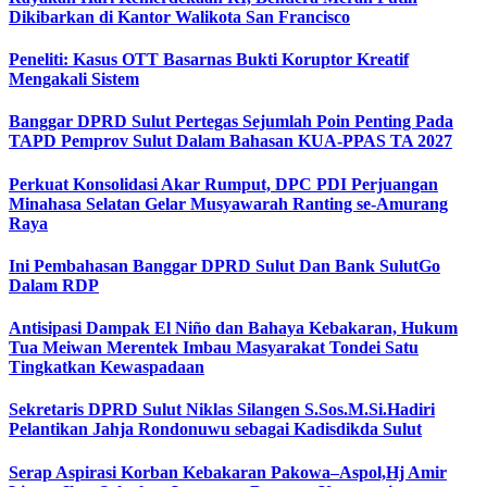
Dikibarkan di Kantor Walikota San Francisco
Peneliti: Kasus OTT Basarnas Bukti Koruptor Kreatif
Mengakali Sistem
Banggar DPRD Sulut Pertegas Sejumlah Poin Penting Pada
TAPD Pemprov Sulut Dalam Bahasan KUA-PPAS TA 2027
Perkuat Konsolidasi Akar Rumput, DPC PDI Perjuangan
Minahasa Selatan Gelar Musyawarah Ranting se-Amurang
Raya
Ini Pembahasan Banggar DPRD Sulut Dan Bank SulutGo
Dalam RDP
Antisipasi Dampak El Niño dan Bahaya Kebakaran, Hukum
Tua Meiwan Merentek Imbau Masyarakat Tondei Satu
Tingkatkan Kewaspadaan
Sekretaris DPRD Sulut Niklas Silangen S.Sos.M.Si.Hadiri
Pelantikan Jahja Rondonuwu sebagai Kadisdikda Sulut
Serap Aspirasi Korban Kebakaran Pakowa–Aspol,Hj Amir