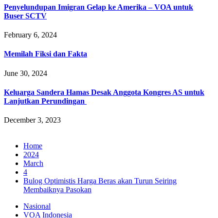
Penyelundupan Imigran Gelap ke Amerika – VOA untuk
Buser SCTV
February 6, 2024
Memilah Fiksi dan Fakta
June 30, 2024
Keluarga Sandera Hamas Desak Anggota Kongres AS untuk
Lanjutkan Perundingan
December 3, 2023
Home
2024
March
4
Bulog Optimistis Harga Beras akan Turun Seiring
Membaiknya Pasokan
Nasional
VOA Indonesia