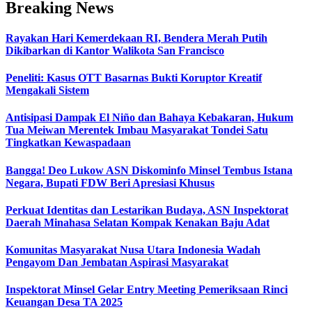
Breaking News
Rayakan Hari Kemerdekaan RI, Bendera Merah Putih
Dikibarkan di Kantor Walikota San Francisco
Peneliti: Kasus OTT Basarnas Bukti Koruptor Kreatif
Mengakali Sistem
Antisipasi Dampak El Niño dan Bahaya Kebakaran, Hukum
Tua Meiwan Merentek Imbau Masyarakat Tondei Satu
Tingkatkan Kewaspadaan
Bangga! Deo Lukow ASN Diskominfo Minsel Tembus Istana
Negara, Bupati FDW Beri Apresiasi Khusus‎
Perkuat Identitas dan Lestarikan Budaya, ASN Inspektorat
Daerah Minahasa Selatan Kompak Kenakan Baju Adat
Komunitas Masyarakat Nusa Utara Indonesia Wadah
Pengayom Dan Jembatan Aspirasi Masyarakat
Inspektorat Minsel Gelar Entry Meeting Pemeriksaan Rinci
Keuangan Desa TA 2025