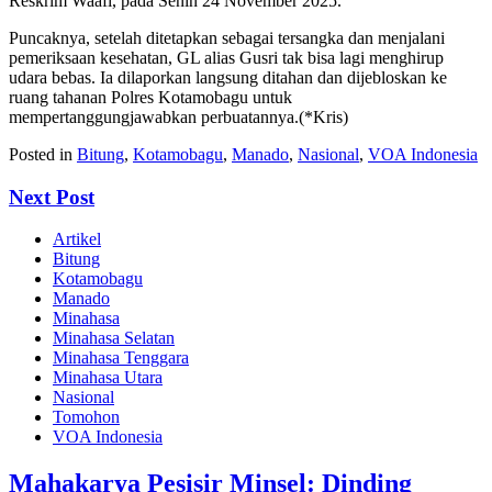
Reskrim Waafi, pada Senin 24 November 2025.
‎‎Puncaknya, setelah ditetapkan sebagai tersangka dan menjalani
pemeriksaan kesehatan, GL alias Gusri tak bisa lagi menghirup
udara bebas. Ia dilaporkan langsung ditahan dan dijebloskan ke
ruang tahanan Polres Kotamobagu untuk
mempertanggungjawabkan perbuatannya.‎(*Kris)
Posted in
Bitung
,
Kotamobagu
,
Manado
,
Nasional
,
VOA Indonesia
Next Post
Artikel
Bitung
Kotamobagu
Manado
Minahasa
Minahasa Selatan
Minahasa Tenggara
Minahasa Utara
Nasional
Tomohon
VOA Indonesia
Mahakarya Pesisir Minsel: Dinding