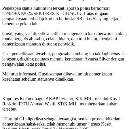
‎‎Penetapan status hukum ini terkait laporan polisi bernomor:
LP/649/XI/2025/SPKT/RES-KTGU/SULUT atas dugaan
penganiayaan terhadap korban berinisial SB alias Sis yang terjadi
beberapa pekan lalu.‎‎
Gusri, yang saat diperiksa terlihat mengenakan kaos berwarna coklat
muda bergaris abu-abu, celana hitam, dan topi hitam, menjalani
pemeriksaan maraton di ruang penyidik.
‎‎Usai pemeriksaan tersebut, pengusaha tambang itu tak lagi bebas. Ia
langsung digiring petugas menuju kendaraan Avansa Silver dengan
pengawalan ketat polisi.
Menurut informasi, Gusri sempat dibawa untuk pemeriksaan
kesehatan sebelum statusnya dinaikkan.‎‎
Kapolres Kotamobagu, AKBP Irwanto, SIK.MH., melalui Kasat
Reskrim IPTU Ahmad Waafi, STrK.MH., membenarkan kabar
tersebut.‎‎
“Hari ini GL diperiksa sebagai tersangka, setelah proses lidik dan
pemeriksaan saksi-saksi telah memenuhi unsur,” tegas Kasat