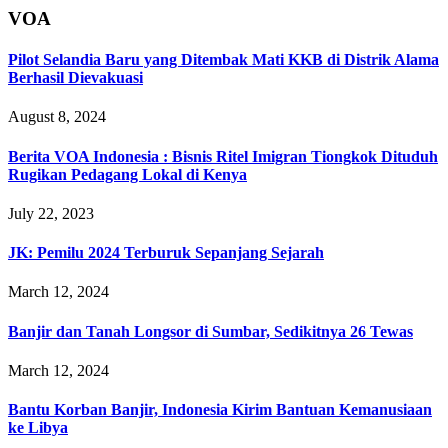
VOA
Pilot Selandia Baru yang Ditembak Mati KKB di Distrik Alama
Berhasil Dievakuasi
August 8, 2024
Berita VOA Indonesia : Bisnis Ritel Imigran Tiongkok Dituduh
Rugikan Pedagang Lokal di Kenya
July 22, 2023
JK: Pemilu 2024 Terburuk Sepanjang Sejarah
March 12, 2024
Banjir dan Tanah Longsor di Sumbar, Sedikitnya 26 Tewas
March 12, 2024
Bantu Korban Banjir, Indonesia Kirim Bantuan Kemanusiaan
ke Libya