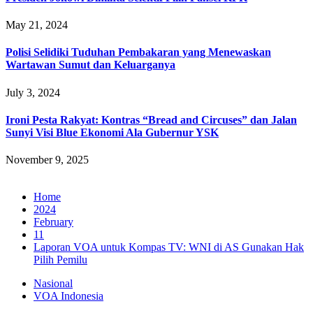
May 21, 2024
Polisi Selidiki Tuduhan Pembakaran yang Menewaskan
Wartawan Sumut dan Keluarganya
July 3, 2024
Ironi Pesta Rakyat: Kontras “Bread and Circuses” dan Jalan
Sunyi Visi Blue Ekonomi Ala Gubernur YSK
November 9, 2025
Home
2024
February
11
Laporan VOA untuk Kompas TV: WNI di AS Gunakan Hak
Pilih Pemilu
Nasional
VOA Indonesia