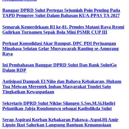
Banggar DPRD Sulut Pertegas Sejumlah Poin Penting Pada
TAPD Pemprov Sulut Dalam Bahasan KUA-PPAS TA 2027
Semarak Kemerdekaan RI ke-81, Pemdes Matani Raya Resmi
Gulirkan Turnamen Sepak Bola Mini PSMR CUP III
Perkuat Konsolidasi Akar Rumput, DPC PDI Perjuangan
Minahasa Selatan Gelar Musyawarah Ranting se-Amurang
Raya
Ini Pembahasan Banggar DPRD Sulut Dan Bank SulutGo
Dalam RDP
Antisipasi Dampak El Niño dan Bahaya Kebakaran, Hukum
Tua Meiwan Merentek Imbau Masyarakat Tondei Satu
Tingkatkan Kewaspadaan
Sekretaris DPRD Sulut Niklas Silangen S.Sos.M.Si.Hadiri
Pelantikan Jahja Rondonuwu sebagai Kadisdikda Sulut
Serap Aspirasi Korban Kebakaran Pakowa–Aspol,Hj Amir
Liputo Ikut Salurkan Langsung Bantuan Kemanusiaan