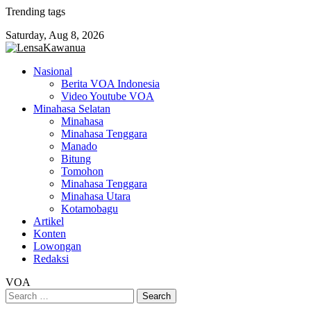
Skip
Trending tags
to
Saturday, Aug 8, 2026
content
Nasional
Berita VOA Indonesia
Video Youtube VOA
Minahasa Selatan
Minahasa
Minahasa Tenggara
Manado
Bitung
Tomohon
Minahasa Tenggara
Minahasa Utara
Kotamobagu
Artikel
Konten
Lowongan
Redaksi
VOA
Search
for: