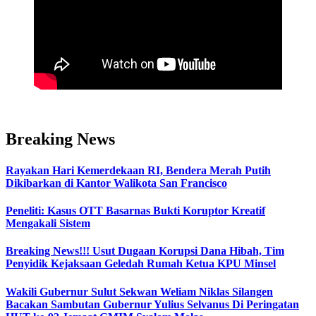
Breaking News
Rayakan Hari Kemerdekaan RI, Bendera Merah Putih
Dikibarkan di Kantor Walikota San Francisco
Peneliti: Kasus OTT Basarnas Bukti Koruptor Kreatif
Mengakali Sistem
Breaking News!!! Usut Dugaan Korupsi Dana Hibah, Tim
Penyidik Kejaksaan Geledah Rumah Ketua KPU Minsel
Wakili Gubernur Sulut Sekwan Weliam Niklas Silangen
Bacakan Sambutan Gubernur Yulius Selvanus Di Peringatan