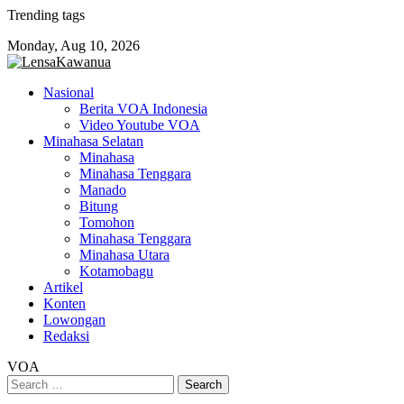
Skip
Trending tags
to
Monday, Aug 10, 2026
content
Nasional
Berita VOA Indonesia
Video Youtube VOA
Minahasa Selatan
Minahasa
Minahasa Tenggara
Manado
Bitung
Tomohon
Minahasa Tenggara
Minahasa Utara
Kotamobagu
Artikel
Konten
Lowongan
Redaksi
VOA
Search
for: