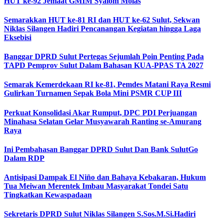
HUT ke-92 Jemaat GMIM Syalom Molas
Semarakkan HUT ke-81 RI dan HUT ke-62 Sulut, Sekwan
Niklas Silangen Hadiri Pencanangan Kegiatan hingga Laga
Eksebisi
Banggar DPRD Sulut Pertegas Sejumlah Poin Penting Pada
TAPD Pemprov Sulut Dalam Bahasan KUA-PPAS TA 2027
Semarak Kemerdekaan RI ke-81, Pemdes Matani Raya Resmi
Gulirkan Turnamen Sepak Bola Mini PSMR CUP III
Perkuat Konsolidasi Akar Rumput, DPC PDI Perjuangan
Minahasa Selatan Gelar Musyawarah Ranting se-Amurang
Raya
Ini Pembahasan Banggar DPRD Sulut Dan Bank SulutGo
Dalam RDP
Antisipasi Dampak El Niño dan Bahaya Kebakaran, Hukum
Tua Meiwan Merentek Imbau Masyarakat Tondei Satu
Tingkatkan Kewaspadaan
Sekretaris DPRD Sulut Niklas Silangen S.Sos.M.Si.Hadiri