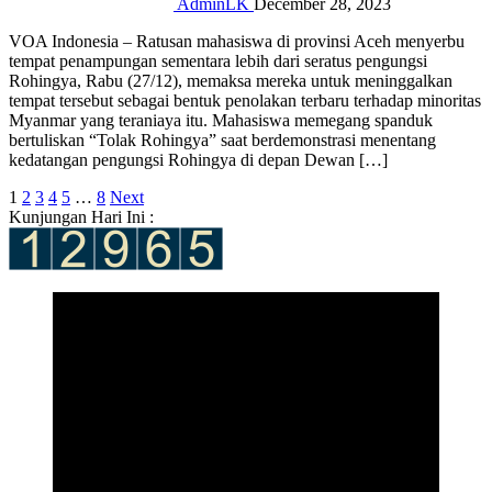
AdminLK
December 28, 2023
VOA Indonesia – Ratusan mahasiswa di provinsi Aceh menyerbu
tempat penampungan sementara lebih dari seratus pengungsi
Rohingya, Rabu (27/12), memaksa mereka untuk meninggalkan
tempat tersebut sebagai bentuk penolakan terbaru terhadap minoritas
Myanmar yang teraniaya itu. Mahasiswa memegang spanduk
bertuliskan “Tolak Rohingya” saat berdemonstrasi menentang
kedatangan pengungsi Rohingya di depan Dewan […]
Posts
1
2
3
4
5
…
8
Next
Kunjungan Hari Ini :
pagination