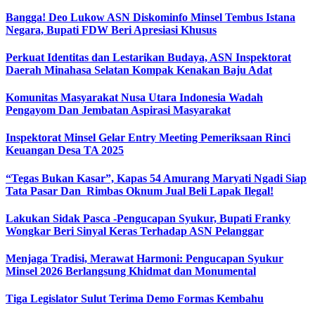
Bangga! Deo Lukow ASN Diskominfo Minsel Tembus Istana
Negara, Bupati FDW Beri Apresiasi Khusus‎
Perkuat Identitas dan Lestarikan Budaya, ASN Inspektorat
Daerah Minahasa Selatan Kompak Kenakan Baju Adat
Komunitas Masyarakat Nusa Utara Indonesia Wadah
Pengayom Dan Jembatan Aspirasi Masyarakat
Inspektorat Minsel Gelar Entry Meeting Pemeriksaan Rinci
Keuangan Desa TA 2025
“Tegas Bukan Kasar”, Kapas 54 Amurang Maryati Ngadi Siap
Tata Pasar Dan Rimbas Oknum Jual Beli Lapak Ilegal!
Lakukan Sidak Pasca -Pengucapan Syukur, Bupati Franky
Wongkar Beri Sinyal Keras Terhadap ASN Pelanggar‎
Menjaga Tradisi, Merawat Harmoni: Pengucapan Syukur
Minsel 2026 Berlangsung Khidmat dan Monumental
Tiga Legislator Sulut Terima Demo Formas Kembahu