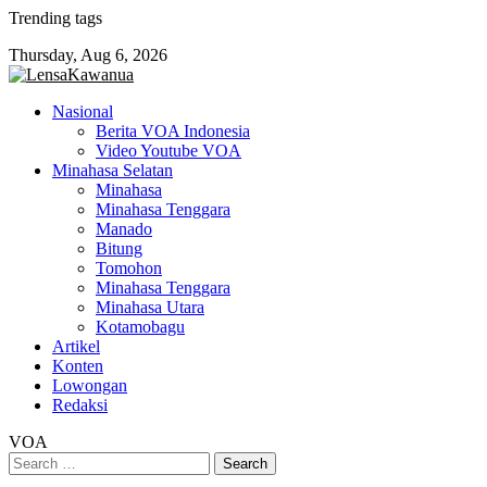
Skip
Trending tags
to
Thursday, Aug 6, 2026
content
Nasional
Berita VOA Indonesia
Video Youtube VOA
Minahasa Selatan
Minahasa
Minahasa Tenggara
Manado
Bitung
Tomohon
Minahasa Tenggara
Minahasa Utara
Kotamobagu
Artikel
Konten
Lowongan
Redaksi
VOA
Search
for: