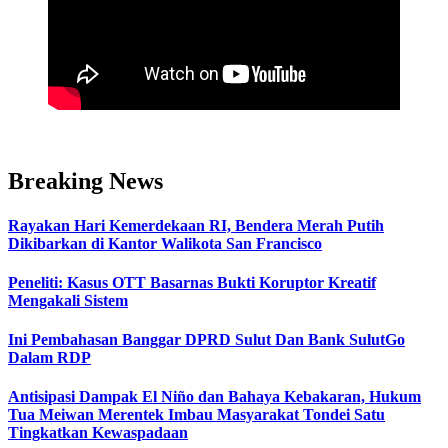
Breaking News
Rayakan Hari Kemerdekaan RI, Bendera Merah Putih
Dikibarkan di Kantor Walikota San Francisco
Peneliti: Kasus OTT Basarnas Bukti Koruptor Kreatif
Mengakali Sistem
Ini Pembahasan Banggar DPRD Sulut Dan Bank SulutGo
Dalam RDP
Antisipasi Dampak El Niño dan Bahaya Kebakaran, Hukum
Tua Meiwan Merentek Imbau Masyarakat Tondei Satu
Tingkatkan Kewaspadaan