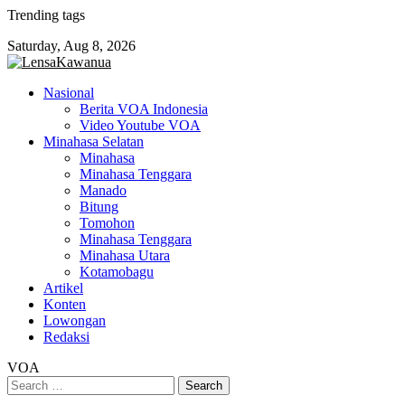
Skip
Trending tags
to
Saturday, Aug 8, 2026
content
Nasional
Berita VOA Indonesia
Video Youtube VOA
Minahasa Selatan
Minahasa
Minahasa Tenggara
Manado
Bitung
Tomohon
Minahasa Tenggara
Minahasa Utara
Kotamobagu
Artikel
Konten
Lowongan
Redaksi
VOA
Search
for: