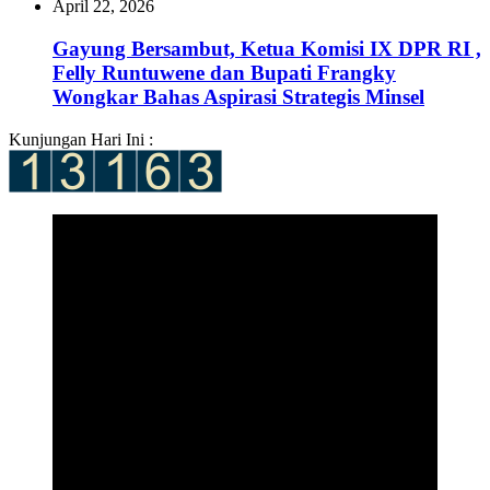
April 22, 2026
‎Gayung Bersambut, Ketua Komisi IX DPR RI ,
Felly Runtuwene dan Bupati Frangky
Wongkar Bahas Aspirasi Strategis Minsel
Kunjungan Hari Ini :