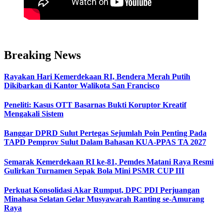
Breaking News
Rayakan Hari Kemerdekaan RI, Bendera Merah Putih
Dikibarkan di Kantor Walikota San Francisco
Peneliti: Kasus OTT Basarnas Bukti Koruptor Kreatif
Mengakali Sistem
Banggar DPRD Sulut Pertegas Sejumlah Poin Penting Pada
TAPD Pemprov Sulut Dalam Bahasan KUA-PPAS TA 2027
Semarak Kemerdekaan RI ke-81, Pemdes Matani Raya Resmi
Gulirkan Turnamen Sepak Bola Mini PSMR CUP III
Perkuat Konsolidasi Akar Rumput, DPC PDI Perjuangan
Minahasa Selatan Gelar Musyawarah Ranting se-Amurang
Raya