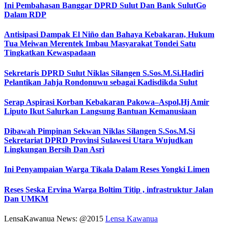
Ini Pembahasan Banggar DPRD Sulut Dan Bank SulutGo
Dalam RDP
Antisipasi Dampak El Niño dan Bahaya Kebakaran, Hukum
Tua Meiwan Merentek Imbau Masyarakat Tondei Satu
Tingkatkan Kewaspadaan
Sekretaris DPRD Sulut Niklas Silangen S.Sos.M.Si.Hadiri
Pelantikan Jahja Rondonuwu sebagai Kadisdikda Sulut
Serap Aspirasi Korban Kebakaran Pakowa–Aspol,Hj Amir
Liputo Ikut Salurkan Langsung Bantuan Kemanusiaan
Dibawah Pimpinan Sekwan Niklas Silangen S.Sos.M,Si
Sekretariat DPRD Provinsi Sulawesi Utara Wujudkan
Lingkungan Bersih Dan Asri
Ini Penyampaian Warga Tikala Dalam Reses Yongki Limen
Reses Seska Ervina Warga Boltim Titip , infrastruktur Jalan
Dan UMKM
LensaKawanua News: @2015
Lensa Kawanua