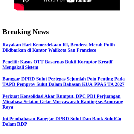
Breaking News
Rayakan Hari Kemerdekaan RI, Bendera Merah Putih
Dikibarkan di Kantor Walikota San Francisco
Peneliti: Kasus OTT Basarnas Bukti Koruptor Kreatif
Mengakali Sistem
Banggar DPRD Sulut Pertegas Sejumlah Poin Penting Pada
TAPD Pemprov Sulut Dalam Bahasan KUA-PPAS TA 2027
Perkuat Konsolidasi Akar Rumput, DPC PDI Perjuangan
Minahasa Selatan Gelar Musyawarah Ranting se-Amurang
Raya
Ini Pembahasan Banggar DPRD Sulut Dan Bank SulutGo
Dalam RDP