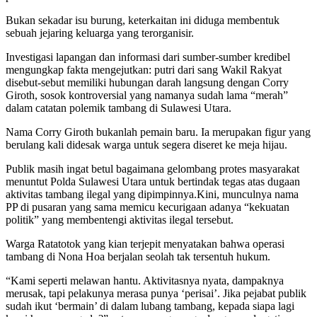
‎‎Bukan sekadar isu burung, keterkaitan ini diduga membentuk
sebuah jejaring keluarga yang terorganisir. ‎‎
Investigasi lapangan dan informasi dari sumber-sumber kredibel
mengungkap fakta mengejutkan: putri dari sang Wakil Rakyat
disebut-sebut memiliki hubungan darah langsung dengan Corry
Giroth, sosok kontroversial yang namanya sudah lama “merah”
dalam catatan polemik tambang di Sulawesi Utara.
‎‎‎Nama Corry Giroth bukanlah pemain baru. Ia merupakan figur yang
berulang kali didesak warga untuk segera diseret ke meja hijau.
Publik masih ingat betul bagaimana gelombang protes masyarakat
menuntut Polda Sulawesi Utara untuk bertindak tegas atas dugaan
aktivitas tambang ilegal yang dipimpinnya.‎‎Kini, munculnya nama
PP di pusaran yang sama memicu kecurigaan adanya “kekuatan
politik” yang membentengi aktivitas ilegal tersebut.
Warga Ratatotok yang kian terjepit menyatakan bahwa operasi
tambang di Nona Hoa berjalan seolah tak tersentuh hukum.‎‎
“Kami seperti melawan hantu. ‎Aktivitasnya nyata, dampaknya
merusak, tapi pelakunya merasa punya ‘perisai’. Jika pejabat publik
sudah ikut ‘bermain’ di dalam lubang tambang, kepada siapa lagi