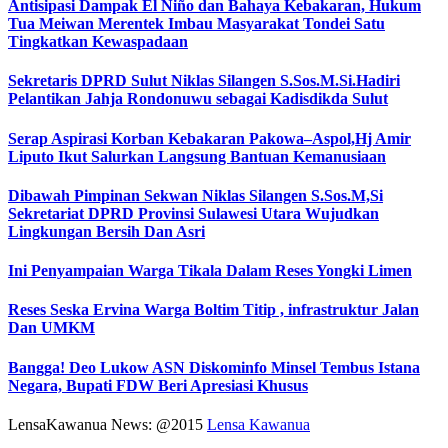
Antisipasi Dampak El Niño dan Bahaya Kebakaran, Hukum
Tua Meiwan Merentek Imbau Masyarakat Tondei Satu
Tingkatkan Kewaspadaan
Sekretaris DPRD Sulut Niklas Silangen S.Sos.M.Si.Hadiri
Pelantikan Jahja Rondonuwu sebagai Kadisdikda Sulut
Serap Aspirasi Korban Kebakaran Pakowa–Aspol,Hj Amir
Liputo Ikut Salurkan Langsung Bantuan Kemanusiaan
Dibawah Pimpinan Sekwan Niklas Silangen S.Sos.M,Si
Sekretariat DPRD Provinsi Sulawesi Utara Wujudkan
Lingkungan Bersih Dan Asri
Ini Penyampaian Warga Tikala Dalam Reses Yongki Limen
Reses Seska Ervina Warga Boltim Titip , infrastruktur Jalan
Dan UMKM
Bangga! Deo Lukow ASN Diskominfo Minsel Tembus Istana
Negara, Bupati FDW Beri Apresiasi Khusus‎
LensaKawanua News: @2015
Lensa Kawanua