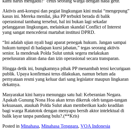
kami harus mengadu?” cetus seorang warga dengan nada getir.‎‎‎
Aktivis anti-korupsi dan pegiat lingkungan kini mulai “mengepung”
kasus ini. Mereka menilai, jika PP terbukti berada di balik
operasional tambang tersebut, hal ini bukan lagi sekadar
pelanggaran lingkungan, melainkan skandal Conflict of Interest
yang sangat mencederai martabat institusi DPRD.‎‎
“Ini adalah ujian nyali bagi aparat penegak hukum. Jangan sampai
hukum tumpul di hadapan kursi jabatan,” tegas seorang aktivis
senior. Ia mendesak Polda Sulut untuk segera melakukan
penelusuran aliran dana dan izin operasional secara transparan.‎‎
Hingga detik ini, bungkamnya pihak PP menambah tensi kecurigaan
publik. Upaya konfirmasi terus dilakukan, namun belum ada
pernyataan resmi yang keluar dari sang legislator maupun lingkaran
dekatnya.‎‎
Masyarakat kini hanya menunggu satu hal: Keberanian Negara.
Apakah Gunung Nona Hoa akan terus dikeruk oleh tangan-tangan
kekuasaan, ataukah Polda Sulut akan memberikan kado keadilan
bagi warga Ratatotok dengan menyapu bersih aktor intelektual di
balik layar tanpa pandang bulu?.(**Kris)‎
Posted in
Minahasa
,
Minahasa Tenggara
,
VOA Indonesia