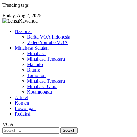
Skip
Trending tags
to
Friday, Aug 7, 2026
content
Nasional
Berita VOA Indonesia
Video Youtube VOA
Minahasa Selatan
Minahasa
Minahasa Tenggara
Manado
Bitung
Tomohon
Minahasa Tenggara
Minahasa Utara
Kotamobagu
Artikel
Konten
Lowongan
Redaksi
VOA
Search
for: