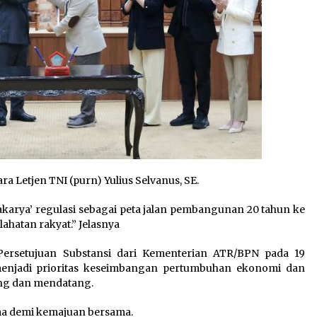
 Letjen TNI (purn) Yulius Selvanus, SE.
karya’ regulasi sebagai peta jalan pembangunan 20 tahun ke
hatan rakyat.” Jelasnya
Persetujuan Substansi dari Kementerian ATR/BPN pada 19
 menjadi prioritas keseimbangan pertumbuhan ekonomi dan
ang dan mendatang.
ma demi kemajuan bersama.