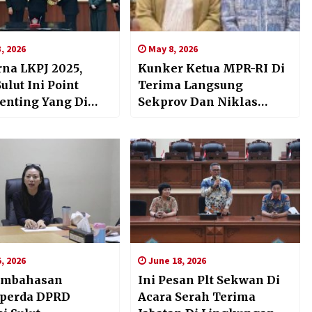
3, 2026
May 8, 2026
rna LKPJ 2025,
Kunker Ketua MPR-RI Di
lut Ini Point
Terima Langsung
Penting Yang Di
Sekprov Dan Niklas
ikan
Silangen Plt Sekwan
DPRD Sulut
, 2026
June 18, 2026
embahasan
Ini Pesan Plt Sekwan Di
perda DPRD
Acara Serah Terima