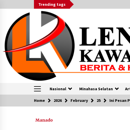
Skip
Trending tags
to
content
Nasional
Minahasa Selatan
Ar
Home
2026
February
25
Ini Pesan 
VOA
Manado
Warung VOA: Kisah Pustakawan
Muda Belajar di Amerika