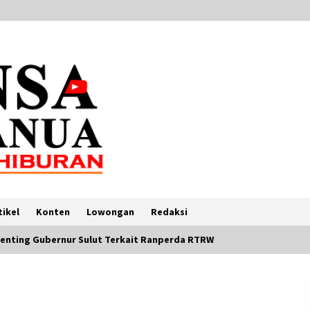
tikel
Konten
Lowongan
Redaksi
Penting Gubernur Sulut Terkait Ranperda RTRW
Atiek CB Blak-Blakan Soal
Perjuangan Hidup di Amerika dan