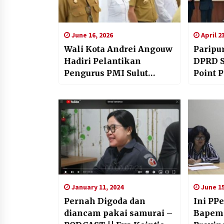
June 16, 2026
April 2
Wali Kota Andrei Angouw
Paripu
Hadiri Pelantikan
DPRD Su
Pengurus PMI Sulut
Point 
Periode 2026–2031,
Sampa
Perkuat Komitmen
Pelayanan Kemanusiaan
January 11, 2024
June 15
Pernah Digoda dan
Ini PP
diancam pakai samurai –
Bapem