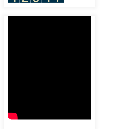
September 14, 2023
Berita VOA Indonesia : Kasus
Kekerasan pada Perempuan di
Tanah Air Naik pada 2022
July 20, 2023
MER-C Minta WHO Bertindak Tegas
dan Serukan Indonesia Buat Rumah
Sakit Lapangan
February 27, 2024
Jutaan Warga Terjang Kemacetan
Parah untuk Mudik Lebaran
April 12, 2024