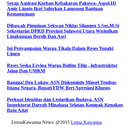
Serap Aspirasi Korban Kebakaran Pakowa–Aspol,Hj
Amir Liputo Ikut Salurkan Langsung Bantuan
Kemanusiaan
Dibawah Pimpinan Sekwan Niklas Silangen S.Sos.M,Si
Sekretariat DPRD Provinsi Sulawesi Utara Wujudkan
Lingkungan Bersih Dan Asri
Ini Penyampaian Warga Tikala Dalam Reses Yongki
Limen
Reses Seska Ervina Warga Boltim Titip , infrastruktur
Jalan Dan UMKM
Bangga! Deo Lukow ASN Diskominfo Minsel Tembus
Istana Negara, Bupati FDW Beri Apresiasi Khusus‎
Perkuat Identitas dan Lestarikan Budaya, ASN
Inspektorat Daerah Minahasa Selatan Kompak Kenakan
Baju Adat
LensaKawanua News: @2015
Lensa Kawanua