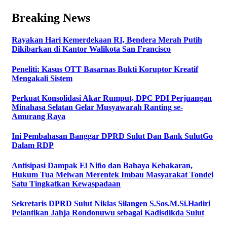
Breaking News
Rayakan Hari Kemerdekaan RI, Bendera Merah Putih
Dikibarkan di Kantor Walikota San Francisco
Peneliti: Kasus OTT Basarnas Bukti Koruptor Kreatif
Mengakali Sistem
Perkuat Konsolidasi Akar Rumput, DPC PDI Perjuangan
Minahasa Selatan Gelar Musyawarah Ranting se-
Amurang Raya
Ini Pembahasan Banggar DPRD Sulut Dan Bank SulutGo
Dalam RDP
Antisipasi Dampak El Niño dan Bahaya Kebakaran,
Hukum Tua Meiwan Merentek Imbau Masyarakat Tondei
Satu Tingkatkan Kewaspadaan
Sekretaris DPRD Sulut Niklas Silangen S.Sos.M.Si.Hadiri
Pelantikan Jahja Rondonuwu sebagai Kadisdikda Sulut