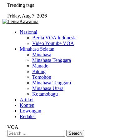
Skip
Trending tags
to
Friday, Aug 7, 2026
content
Nasional
Berita VOA Indonesia
Video Youtube VOA
Minahasa Selatan
Minahasa
Minahasa Tenggara
Manado
Bitung
Tomohon
Minahasa Tenggara
Minahasa Utara
Kotamobagu
Artikel
Konten
Lowongan
Redaksi
VOA
Search
for: