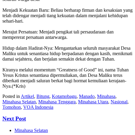
‎​Menjadi Kekuatan Baru: Beliau berharap firman dan kesaksian yang
telah didengar menjadi tiang kekuatan dalam menjalani kehidupan
sehari-hari.
‎​Merajut Persatuan: Menjadi pengikat tali persaudaraan dan
mempererat persatuan antarwarga.
‎​Hidup dalam Hadirat-Nya: Mengantarkan seluruh masyarakat Desa
Maliku untuk senantiasa hidup berpadanan dengan kasih, menikmati
damai sejahtera, dan berjalan semakin dekat dengan Tuhan.
‎​Kiranya melalui momentum “Greatness of Good” ini, nama Tuhan
Yesus Kristus senantiasa dipermuliakan, dan Desa Maliku terus
diberkati menjadi saluran berkat bagi hormat kemuliaan kerajaan-
Nya.(*Kris)
Posted in
Artikel
,
Bitung
,
Kotamobagu
,
Manado
,
Minahasa
,
Minahasa Selatan
,
Minahasa Tenggara
,
Minahasa Utara
,
Nasional
,
Tomohon
,
VOA Indonesia
Next Post
Minahasa Selatan