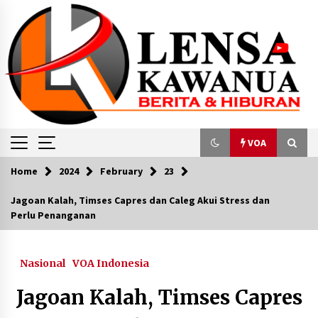
Skip
to
content
VOA
Home
2024
February
23
VOA
Jagoan Kalah, Timses Capres dan Caleg Akui Stress dan
Perlu Penanganan
Kebakaran Hutan dan Lahan: Dampak El Nino
yang Berbiaya Mahal
September 22, 2023
Nasional
VOA Indonesia
Ledakan di Pabrik Nikel, China Perintahkan
Jagoan Kalah, Timses Capres
Kedutaan di Jakarta untuk Pantau Situasi
December 28, 2023