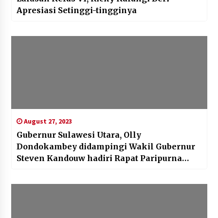
Apresiasi Setinggi-tingginya
August 27, 2023
Gubernur Sulawesi Utara, Olly
Dondokambey didampingi Wakil Gubernur
Steven Kandouw hadiri Rapat Paripurna
DPRD dalam rangka Penandatanganan Nota
Kesepakatan KUA dan PPAS Perubahan
APBD Provinsi Sulawesi Utara Tahun
Anggaran 2023