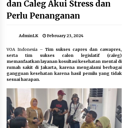
dan Caleg Akui Stress dan
Perlu Penanganan
Pengakuan Mantan Pentolan Geng Sekolah:
Dari Tawuran, Klitih, hingga Menculik Demi
Reputasi
March 7, 2024
AdminLK
February 23, 2024
Mendikbud Nadiem Janji Hentikan Kenaikan
UKT yang Tak Rasional
VOA Indonesia –
Tim sukses capres dan cawapres,
May 29, 2024
serta tim sukses calon legislatif (caleg)
memanfaatkan layanan kosultasi kesehatan mental di
Perempuan Indonesia Sampaikan Solidaritas
rumah sakit di Jakarta, karena mengalami berbagai
untuk Perempuan Palestina
gangguan kesehatan karena hasil pemilu yang tidak
November 28, 2023
sesuai harapan.
Jokowi: LRT Jabodebek Beroperasi Penuh 26
Agustus
August 12, 2023
Polisi Arak Tersangka yang Dituduh
Selundupkan Rohingya ke Aceh