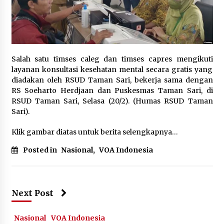
December 28, 2023
Jual Sabu-Sabu di Bali, Warga Australia
Terancam 20 Tahun Penjara
May 15, 2024
Salah satu timses caleg dan timses capres mengikuti
layanan konsultasi kesehatan mental secara gratis yang
Angka Pernikahan di Indonesia Terus Turun,
diadakan oleh RSUD Taman Sari, bekerja sama dengan
Tanggapan Pakar dan Generasi Muda
RS Soeharto Herdjaan dan Puskesmas Taman Sari, di
April 7, 2024
RSUD Taman Sari, Selasa (20/2). (Humas RSUD Taman
Sari).
Cari Inspirasi di Kebun Binatang, Animator
Sashya Subono Adaptasi Wajah Aktor Jadi Kera
Klik gambar diatas untuk berita selengkapnya…
dalam Film Hollywood
June 2, 2024
Posted in
Nasional
,
VOA Indonesia
Bertemu PM Singapura, Prabowo Tegaskan
Kesiapan Kerja Sama Pertahanan
June 2, 2024
Next Post
Survei Capres RI: Prabowo Masih Unggul Tipis
Nasional
VOA Indonesia