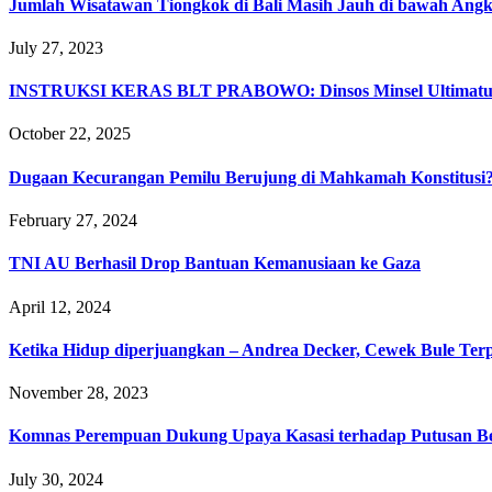
Jumlah Wisatawan Tiongkok di Bali Masih Jauh di bawah Ang
July 27, 2023
INSTRUKSI KERAS BLT PRABOWO: Dinsos Minsel Ultimatum Pe
October 22, 2025
Dugaan Kecurangan Pemilu Berujung di Mahkamah Konstitusi
February 27, 2024
TNI AU Berhasil Drop Bantuan Kemanusiaan ke Gaza
April 12, 2024
Ketika Hidup diperjuangkan – Andrea Decker, Cewek Bule Ter
November 28, 2023
Komnas Perempuan Dukung Upaya Kasasi terhadap Putusan Be
July 30, 2024