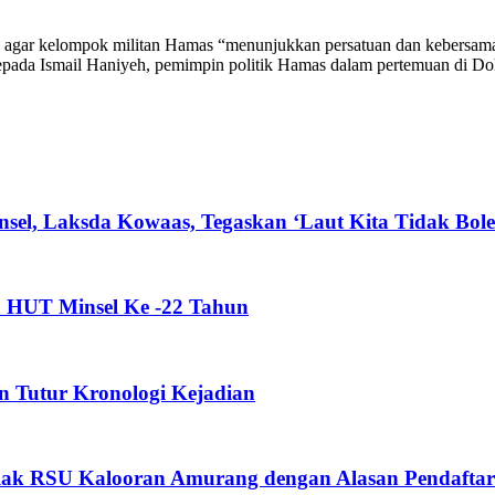
agar kelompok militan Hamas “menunjukkan persatuan dan kebersamaa
kepada Ismail Haniyeh, pemimpin politik Hamas dalam pertemuan di D
 Laksda Kowaas, Tegaskan ‘Laut Kita Tidak Boleh 
a HUT Minsel Ke -22 Tahun
 Tutur Kronologi Kejadian
lak RSU Kalooran Amurang dengan Alasan Pendaftar