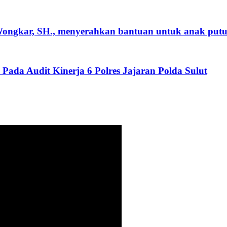
ongkar, SH., menyerahkan bantuan untuk anak putus
Pada Audit Kinerja 6 Polres Jajaran Polda Sulut