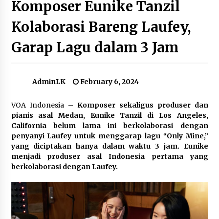
Komposer Eunike Tanzil
Kolaborasi Bareng Laufey,
Orang Rimba: Tersesat di Kertas Suara
February 19, 2024
Garap Lagu dalam 3 Jam
Menyambut Pergantian Tahun: Dari Times
Square Hingga ke Tanah Suci.
AdminLK
February 6, 2024
January 4, 2024
VOA Indonesia –
Komposer sekaligus produser dan
Puan Bantah PDI-Perjuangan Pecah Kongsi
pianis asal Medan, Eunike Tanzil di Los Angeles,
dengan Jokowi
California belum lama ini berkolaborasi dengan
October 20, 2023
penyanyi Laufey untuk menggarap lagu “Only Mine,”
yang diciptakan hanya dalam waktu 3 jam. Eunike
menjadi produser asal Indonesia pertama yang
Pemerintah Berencana Kenakan Bea Masuk
berkolaborasi dengan Laufey.
pada Impor Pakaian dan Keramik
June 30, 2024
Ombudsman: 40 Persen Laporan Masyarakat
Indikasikan Maladministrasi