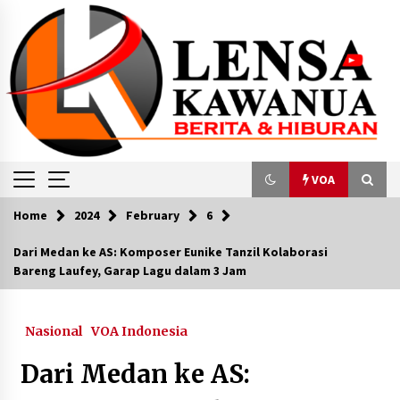
Skip
to
content
VOA
Home
2024
February
6
VOA
Dari Medan ke AS: Komposer Eunike Tanzil Kolaborasi
Bareng Laufey, Garap Lagu dalam 3 Jam
Berita VOA Indonesia : Kemenkes Tegaskan
Komitmen untuk Memutus Praktik
Perundungan di Lingkungan Pendidikan
Kedokteran
July 21, 2023
Nasional
VOA Indonesia
Dari Medan ke AS:
Istana Bantah Laporan RI Berencana Buka
Hubungan Diplomatik dengan Israel
March 4, 2024