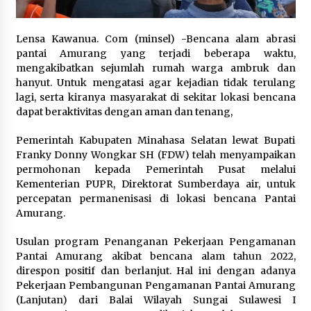
September 27, 2023
Lensa Kawanua. Com (minsel) -Bencana alam abrasi
Perayaan Hari Batik di Bank Dunia, Ratusan
Orang Antri Belajar Membatik
pantai Amurang yang terjadi beberapa waktu,
October 7, 2023
mengakibatkan sejumlah rumah warga ambruk dan
hanyut. Untuk mengatasi agar kejadian tidak terulang
lagi, serta kiranya masyarakat di sekitar lokasi bencana
Dunia Kita “Our World, My Story”: Reality Club
dapat beraktivitas dengan aman dan tenang,
Tampil Keliling Amerika!
April 20, 2024
Pemerintah Kabupaten Minahasa Selatan lewat Bupati
Franky Donny Wongkar SH (FDW) telah menyampaikan
Program Makan Gratis Prabowo Buat Investor
permohonan kepada Pemerintah Pusat melalui
Khawatirkan Stabilitas Keuangan RI
Kementerian PUPR, Direktorat Sumberdaya air, untuk
July 13, 2024
percepatan permanenisasi di lokasi bencana Pantai
Amurang.
Penyelundupan Imigran Gelap ke Amerika –
VOA untuk Buser SCTV
Usulan program Penanganan Pekerjaan Pengamanan
February 6, 2024
Pantai Amurang akibat bencana alam tahun 2022,
direspon positif dan berlanjut. Hal ini dengan adanya
Pekerjaan Pembangunan Pengamanan Pantai Amurang
Penggunaan Istilah OPM Membuat Rancu
(Lanjutan) dari Balai Wilayah Sungai Sulawesi I
Penyelesaian Konflik Papua