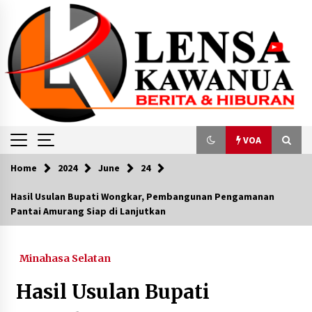
Skip
to
content
VOA
Home
2024
June
24
VOA
Hasil Usulan Bupati Wongkar, Pembangunan Pengamanan
Pantai Amurang Siap di Lanjutkan
Konflik Israel-Palestina Meningkat, Kemlu
Pastikan 13 WNI di Gaza Aman
October 10, 2023
Minahasa Selatan
Koalisi NGO Temukan Praktik Ketidaknetralan
Hasil Usulan Bupati
Aparat dan Pejabat Negara di Pemilu 2024
February 11, 2024