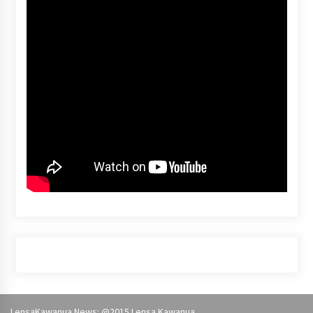
LensaKawanua News: @2015
Lensa Kawanua