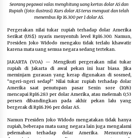
December 21, 2023
Seorang pegawai valas menghitung uang kertas dolar AS dan
Rupiah (foto: ilustrasi). Kurs dolar AS terus menguat dan telah
menembus Rp 16.300 per 1 dolar AS.
JK: Taliban Siap Buka Kerja Sama dengan Dunia;
Buat Aturan Baru Soal Perempuan
Pergerakan nilai tukar rupiah terhadap dolar Amerika
June 7, 2024
Serikat (US$) nyaris menyentuh level Rp16.300. Namun,
Presiden Joko Widodo mengaku tidak terlalu khawatir
Lambat Bangun Smelter, BPK Rekomendasikan
karena mata uang semua negara sedang tertekan.
Freeport Indonesia Didenda
December 8, 2023
JAKARTA (VOA) — Mengikuti pergerakan nilai tukar
rupiah di Jakarta di awal pekan ini luar biasa. Jika
Pakar: Status Jakarta Sebagai Ibu Kota Masih
meminjam gurauan yang kerap digunakan di sosmed,
Berlaku
“ngeri-ngeri sedap!” Nilai tukar rupiah terhadap dolar
March 12, 2024
Amerika saat penutupan pasar Senin sore (10/6)
mencapai Rp16.283 per dolar Amerika, atau melemah 0,53
persen dibandingkan pada akhir pekan lalu yang
SMRC: Tingkat Elektabilitas Cawapres Belum
bergerak di Rp16.196 per dolar AS.
Mampu Dongkrak Dukungan bagi Capres
November 4, 2023
Namun Presiden Joko Widodo mengatakan tidak hanya
rupiah, beberapa mata uang negara lain juga mengalami
Ribuan Muslim Tetap Padati Al-Aqsa di tengah
pelemahan terhadap dolar Amerika. Menurutnya
Pembatasan Selama Ramadan