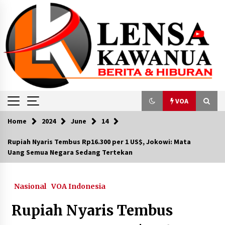
Skip
to
content
VOA
Home
2024
June
14
VOA
Rupiah Nyaris Tembus Rp16.300 per 1 US$, Jokowi: Mata
Uang Semua Negara Sedang Tertekan
Kunjungan Kerja Wabup Minsel ke Kemenko
Polkam, Diwarnai Makan Siang Akrab Bersama
Menko Polkam Djamari Chaniago
October 9, 2025
Nasional
VOA Indonesia
Rupiah Nyaris Tembus
RS Indonesia di Gaza Jadi Markas Pasukan
Israel, MER-C akan Surati WHO
December 21, 2023