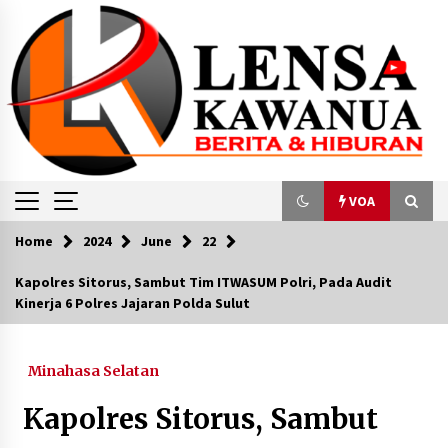
Skip
to
content
VOA
Home
2024
June
22
VOA
Kapolres Sitorus, Sambut Tim ITWASUM Polri, Pada Audit
Kinerja 6 Polres Jajaran Polda Sulut
Kekacauan Terjadi di Parlemen Inggris Saat
Bahas Gaza
February 27, 2024
Minahasa Selatan
‘Food Estate’ Dikritik, Mentan Klaim Sudah
Kapolres Sitorus, Sambut
Panen Jagung
January 31, 2024