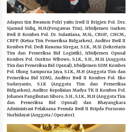
Adapun tim Itwasum Polri yaitu Irwil II Brigjen Pol. Drs.
Sjamsul Sidiq, M.H.(Pengawas Tim), Irbidjemen Garkeu
Itwil II Kombes Pol. Dr. Sulastiana, M.Si., CRGP., CHCM.,
CRPP. (Ketua Tim Pemeriksa Bidgarkeu), Auditor Itwil II
Kombes Pol. Dedi Kusuma Siregar, S.I.K., M.Si (Sekretaris
Tim dan Pemeriksa Bid Logistik), Irbidjemen Opsnal
Kombes Pol. Guritno Wibowo, S.I.K., S.H., M.Si (Anggota
Tim dan Pemeriksa Bid Opsnal), Irbidjemen SDM Kombes
Pol. Ulung Sampurna Jaya, S.I.K., M.H (Anggota Tim dan
Pemeriksa Bid SDM), Auditor Itwil II Kombes Pol. Eko
Sudaryanto, S.I.K (Anggota Tim dan Pemeriksa
Bidgarkeu), Auditor Kepolisian Madya TK II Kombes Pol.
Johanes Pangihutan Siboro, S.H., S.I.K., M.H (Anggota Tim
dan Pemeriksa Bid Opsnal) dan Bhayangkara
Administrasi Pelaksana Pemula Itwil II Bripda Purnomo
Nurhidayat (Anggota / Operator).