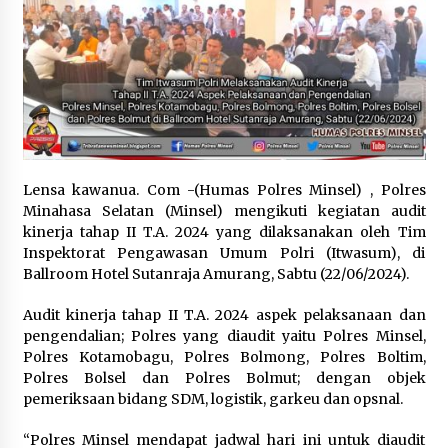
January 11, 2024
Indonesia Bergulat Dengan Masalah Obesitas
March 7, 2024
Presiden Jokowi Diminta Selektif Pilih Pansel
KPK
May 21, 2024
Lensa kawanua. Com -(Humas Polres Minsel) , Polres
Minahasa Selatan (Minsel) mengikuti kegiatan audit
kinerja tahap II T.A. 2024 yang dilaksanakan oleh Tim
Menkeu: APBN Surplus Rp22,8 triliun per 15
Inspektorat Pengawasan Umum Polri (Itwasum), di
Maret 2024
Ballroom Hotel Sutanraja Amurang, Sabtu (22/06/2024).
March 27, 2024
Audit kinerja tahap II T.A. 2024 aspek pelaksanaan dan
Gempa di Maroko Menyisakan Duka,
pengendalian; Polres yang diaudit yaitu Polres Minsel,
Meluluhlantakkan Bangunan Bersejarah
Polres Kotamobagu, Polres Bolmong, Polres Boltim,
September 10, 2023
Polres Bolsel dan Polres Bolmut; dengan objek
pemeriksaan bidang SDM, logistik, garkeu dan opsnal.
Menko Polhukam Terima Laporan Dugaan
Kecurangan Pemilu
“Polres Minsel mendapat jadwal hari ini untuk diaudit