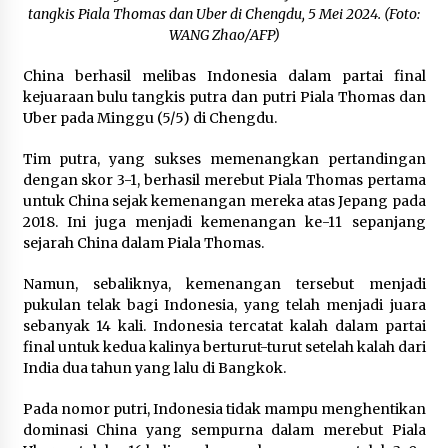
August 14, 2023
tangkis Piala Thomas dan Uber di Chengdu, 5 Mei 2024. (Foto:
WANG Zhao/AFP)
Dari Medan ke AS: Komposer Eunike Tanzil
Kolaborasi Bareng Laufey, Garap Lagu dalam 3
China berhasil melibas Indonesia dalam partai final
Jam
kejuaraan bulu tangkis putra dan putri Piala Thomas dan
February 6, 2024
Uber pada Minggu (5/5) di Chengdu.
Antisipasi Serangan Siber, Jokowi Tekankan
Tim putra, yang sukses memenangkan pertandingan
Pentingnya ‘Back Up’ Data
dengan skor 3-1, berhasil merebut Piala Thomas pertama
July 8, 2024
untuk China sejak kemenangan mereka atas Jepang pada
2018. Ini juga menjadi kemenangan ke-11 sepanjang
Eksorsisme: Pengalaman Warga Indonesia dan
sejarah China dalam Piala Thomas.
Sejarah Filmnya di Washington, D.C.
November 10, 2023
Namun, sebaliknya, kemenangan tersebut menjadi
pukulan telak bagi Indonesia, yang telah menjadi juara
sebanyak 14 kali. Indonesia tercatat kalah dalam partai
Lima Informasi Keliru di Medsos Terkait
final untuk kedua kalinya berturut-turut setelah kalah dari
Pilpres dan Fakta Sesungguhnya
India dua tahun yang lalu di Bangkok.
February 11, 2024
Pada nomor putri, Indonesia tidak mampu menghentikan
Jokowi: Kepala dan Wakil Kepala Otorita IKN
dominasi China yang sempurna dalam merebut Piala
Mundur Karena Alasan Pribadi