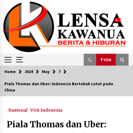
Skip
to
content
VOA
Home
2024
May
7
VOA
Piala Thomas dan Uber: Indonesia Bertekuk Lutut pada
China
Jokowi: Upacara 17 Agustus Digelar di IKN dan
Jakarta
June 14, 2024
Nasional
VOA Indonesia
JK: Pemilu 2024 Terburuk Sepanjang Sejarah
Piala Thomas dan Uber:
March 12, 2024