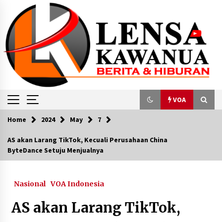
Skip
to
content
VOA
Home
2024
May
7
VOA
AS akan Larang TikTok, Kecuali Perusahaan China
ByteDance Setuju Menjualnya
Demonstrasi Berakhir Rusuh, Kantor Bupati
Pohuwatu Dibakar Massa.
September 23, 2023
Nasional
VOA Indonesia
VOA Indonesia : Polri Minta Masyarakat
AS akan Larang TikTok,
Waspadai Modus Sindikat Perdagangan Orang
dalam Gaet Korban