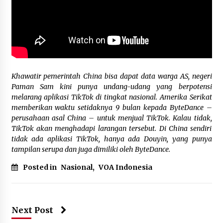
September 8, 2023
Jokowi Lakukan Kunjungan Perdana ke Empat
Negara di Afrika
August 20, 2023
Pusat Data Nasional Diretas, Pakar: Pemerintah
Khawatir pemerintah China bisa dapat data warga AS, negeri
Tak Pernah Belajar dari Kesalahan
Paman Sam kini punya undang-udang yang berpotensi
July 3, 2024
melarang aplikasi TikTok di tingkat nasional. Amerika Serikat
memberikan waktu setidaknya 9 bulan kepada ByteDance –
perusahaan asal China – untuk menjual TikTok. Kalau tidak,
Cari Inspirasi di Kebun Binatang, Animator
TikTok akan menghadapi larangan tersebut. Di China sendiri
Sashya Subono Adaptasi Wajah Aktor Jadi Kera
dalam Film Hollywood
tidak ada aplikasi TikTok, hanya ada Douyin, yang punya
June 2, 2024
tampilan serupa dan juga dimiliki oleh ByteDance.
Posted in
Nasional
,
VOA Indonesia
Hadiri Rakornas TPAKD Di Jakarta, Wabup
Kawatu : Minsel Serius Perluas Akses
Keuangan UMKM!
October 10, 2025
Next Post
Indonesia Tingkatkan Keamanan di Jakarta
Jelang KTT ASEAN