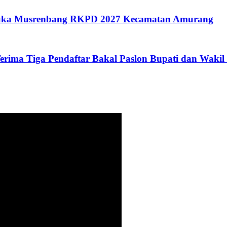
 Buka Musrenbang RKPD 2027 Kecamatan Amurang‎‎
erima Tiga Pendaftar Bakal Paslon Bupati dan Wakil