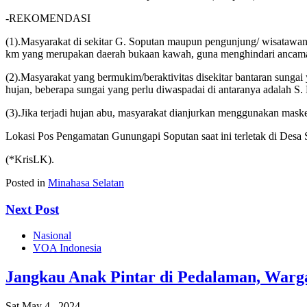
-REKOMENDASI
(1).Masyarakat di sekitar G. Soputan maupun pengunjung/ wisatawan/p
km yang merupakan daerah bukaan kawah, guna menghindari ancaman
(2).Masyarakat yang bermukim/beraktivitas disekitar bantaran sungai
hujan, beberapa sungai yang perlu diwaspadai di antaranya adalah
(3).Jika terjadi hujan abu, masyarakat dianjurkan menggunakan mask
Lokasi Pos Pengamatan Gunungapi Soputan saat ini terletak di Desa
(*KrisLK).
Posted in
Minahasa Selatan
Next Post
Nasional
VOA Indonesia
Jangkau Anak Pintar di Pedalaman, Warg
Sat May 4 , 2024