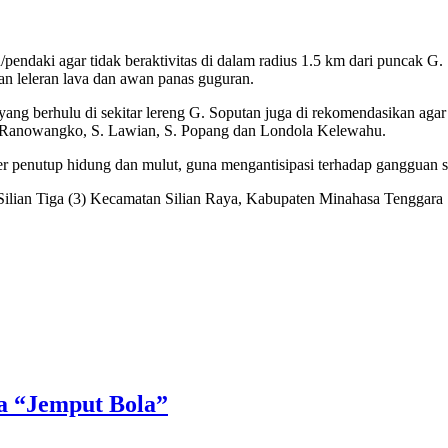
endaki agar tidak beraktivitas di dalam radius 1.5 km dari puncak G. S
 leleran lava dan awan panas guguran.
 yang berhulu di sekitar lereng G. Soputan juga di rekomendasikan aga
 S. Ranowangko, S. Lawian, S. Popang dan Londola Kelewahu.
er penutup hidung dan mulut, guna mengantisipasi terhadap gangguan 
 Silian Tiga (3) Kecamatan Silian Raya, Kabupaten Minahasa Tenggara
a “Jemput Bola”