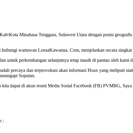
Kab\Kota Minahasa Tenggara, Sulawesi Utara dengan posisi geografis
hubungi wartawan LensaKawanua. Com, menjelaskan secara singkat si
 dan untuk perkembangan selanjutnya tetap masih di pantau oleh kami 
h percaya dan terprovokasi akan informasi Hoax yang meliputi statu
nungapi Soputan.
a kita dapat di akun resmi Media Sosial Facebook (FB) PVMBG, Saya 
n :