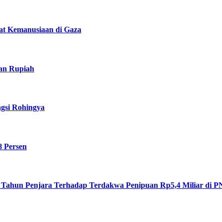
at Kemanusiaan di Gaza
ran Rupiah
gsi Rohingya
8 Persen
 Tahun Penjara Terhadap Terdakwa Penipuan Rp5,4 Miliar di 