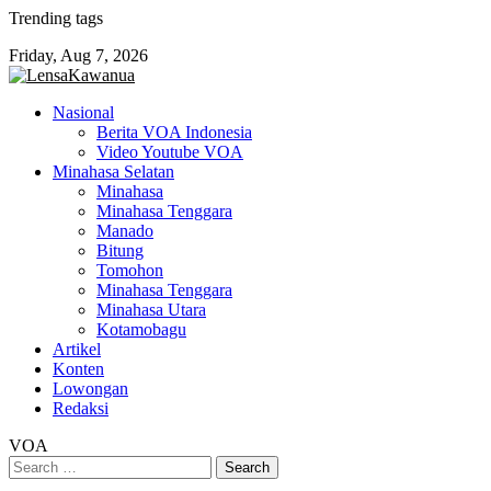
Skip
Trending tags
to
Friday, Aug 7, 2026
content
Nasional
Berita VOA Indonesia
Video Youtube VOA
Minahasa Selatan
Minahasa
Minahasa Tenggara
Manado
Bitung
Tomohon
Minahasa Tenggara
Minahasa Utara
Kotamobagu
Artikel
Konten
Lowongan
Redaksi
VOA
Search
for: