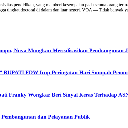
usivitas pendidikan, yang memberi kesempatan pada semua orang te
gga tingkat doctoral di dalam dan luar negeri. VOA — Tidak banyak y
oopo, Nova Mongkau Merealisasikan Pembangunan Ja
a” BUPATI FDW Irup Peringatan Hari Sumpah Pemu
ati Franky Wongkar Beri Sinyal Keras Terhadap ASN
n Pembangunan dan Pelayanan Publik