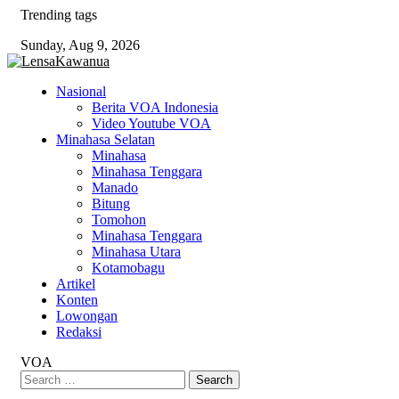
Skip
Trending tags
to
Sunday, Aug 9, 2026
content
Nasional
Berita VOA Indonesia
Video Youtube VOA
Minahasa Selatan
Minahasa
Minahasa Tenggara
Manado
Bitung
Tomohon
Minahasa Tenggara
Minahasa Utara
Kotamobagu
Artikel
Konten
Lowongan
Redaksi
VOA
Search
for: