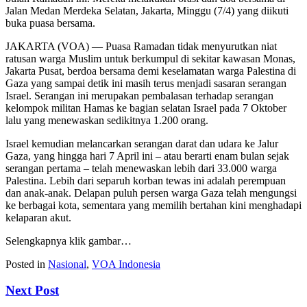
Jalan Medan Merdeka Selatan, Jakarta, Minggu (7/4) yang diikuti
buka puasa bersama.
JAKARTA (VOA) — Puasa Ramadan tidak menyurutkan niat
ratusan warga Muslim untuk berkumpul di sekitar kawasan Monas,
Jakarta Pusat, berdoa bersama demi keselamatan warga Palestina di
Gaza yang sampai detik ini masih terus menjadi sasaran serangan
Israel. Serangan ini merupakan pembalasan terhadap serangan
kelompok militan Hamas ke bagian selatan Israel pada 7 Oktober
lalu yang menewaskan sedikitnya 1.200 orang.
Israel kemudian melancarkan serangan darat dan udara ke Jalur
Gaza, yang hingga hari 7 April ini – atau berarti enam bulan sejak
serangan pertama – telah menewaskan lebih dari 33.000 warga
Palestina. Lebih dari separuh korban tewas ini adalah perempuan
dan anak-anak. Delapan puluh persen warga Gaza telah mengungsi
ke berbagai kota, sementara yang memilih bertahan kini menghadapi
kelaparan akut.
Selengkapnya klik gambar…
Posted in
Nasional
,
VOA Indonesia
Next Post