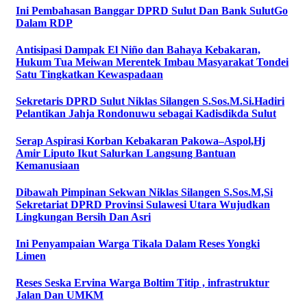
Ini Pembahasan Banggar DPRD Sulut Dan Bank SulutGo
Dalam RDP
Antisipasi Dampak El Niño dan Bahaya Kebakaran,
Hukum Tua Meiwan Merentek Imbau Masyarakat Tondei
Satu Tingkatkan Kewaspadaan
Sekretaris DPRD Sulut Niklas Silangen S.Sos.M.Si.Hadiri
Pelantikan Jahja Rondonuwu sebagai Kadisdikda Sulut
Serap Aspirasi Korban Kebakaran Pakowa–Aspol,Hj
Amir Liputo Ikut Salurkan Langsung Bantuan
Kemanusiaan
Dibawah Pimpinan Sekwan Niklas Silangen S.Sos.M,Si
Sekretariat DPRD Provinsi Sulawesi Utara Wujudkan
Lingkungan Bersih Dan Asri
Ini Penyampaian Warga Tikala Dalam Reses Yongki
Limen
Reses Seska Ervina Warga Boltim Titip , infrastruktur
Jalan Dan UMKM