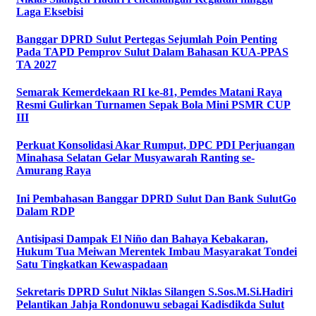
Laga Eksebisi
Banggar DPRD Sulut Pertegas Sejumlah Poin Penting
Pada TAPD Pemprov Sulut Dalam Bahasan KUA-PPAS
TA 2027
Semarak Kemerdekaan RI ke-81, Pemdes Matani Raya
Resmi Gulirkan Turnamen Sepak Bola Mini PSMR CUP
III
Perkuat Konsolidasi Akar Rumput, DPC PDI Perjuangan
Minahasa Selatan Gelar Musyawarah Ranting se-
Amurang Raya
Ini Pembahasan Banggar DPRD Sulut Dan Bank SulutGo
Dalam RDP
Antisipasi Dampak El Niño dan Bahaya Kebakaran,
Hukum Tua Meiwan Merentek Imbau Masyarakat Tondei
Satu Tingkatkan Kewaspadaan
Sekretaris DPRD Sulut Niklas Silangen S.Sos.M.Si.Hadiri
Pelantikan Jahja Rondonuwu sebagai Kadisdikda Sulut