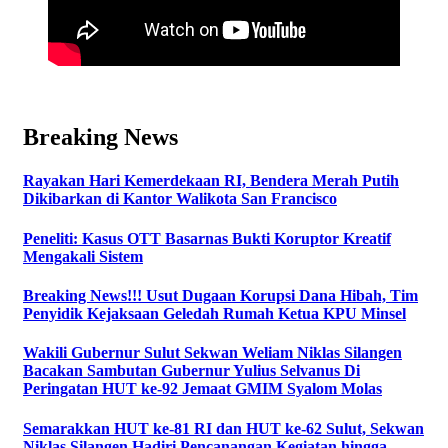
Breaking News
Rayakan Hari Kemerdekaan RI, Bendera Merah Putih
Dikibarkan di Kantor Walikota San Francisco
Peneliti: Kasus OTT Basarnas Bukti Koruptor Kreatif
Mengakali Sistem
Breaking News!!! Usut Dugaan Korupsi Dana Hibah, Tim
Penyidik Kejaksaan Geledah Rumah Ketua KPU Minsel
Wakili Gubernur Sulut Sekwan Weliam Niklas Silangen
Bacakan Sambutan Gubernur Yulius Selvanus Di
Peringatan HUT ke-92 Jemaat GMIM Syalom Molas
Semarakkan HUT ke-81 RI dan HUT ke-62 Sulut, Sekwan
Niklas Silangen Hadiri Pencanangan Kegiatan hingga