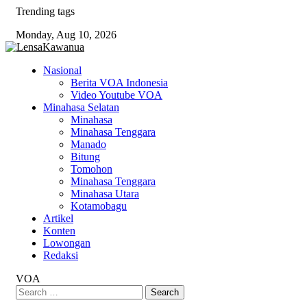
Skip
Trending tags
to
Monday, Aug 10, 2026
content
Nasional
Berita VOA Indonesia
Video Youtube VOA
Minahasa Selatan
Minahasa
Minahasa Tenggara
Manado
Bitung
Tomohon
Minahasa Tenggara
Minahasa Utara
Kotamobagu
Artikel
Konten
Lowongan
Redaksi
VOA
Search
for: