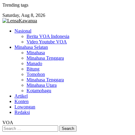
Skip
Trending tags
to
Saturday, Aug 8, 2026
content
Nasional
Berita VOA Indonesia
Video Youtube VOA
Minahasa Selatan
Minahasa
Minahasa Tenggara
Manado
Bitung
Tomohon
Minahasa Tenggara
Minahasa Utara
Kotamobagu
Artikel
Konten
Lowongan
Redaksi
VOA
Search
for: