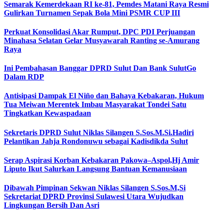
Semarak Kemerdekaan RI ke-81, Pemdes Matani Raya Resmi
Gulirkan Turnamen Sepak Bola Mini PSMR CUP III
Perkuat Konsolidasi Akar Rumput, DPC PDI Perjuangan
Minahasa Selatan Gelar Musyawarah Ranting se-Amurang
Raya
Ini Pembahasan Banggar DPRD Sulut Dan Bank SulutGo
Dalam RDP
Antisipasi Dampak El Niño dan Bahaya Kebakaran, Hukum
Tua Meiwan Merentek Imbau Masyarakat Tondei Satu
Tingkatkan Kewaspadaan
Sekretaris DPRD Sulut Niklas Silangen S.Sos.M.Si.Hadiri
Pelantikan Jahja Rondonuwu sebagai Kadisdikda Sulut
Serap Aspirasi Korban Kebakaran Pakowa–Aspol,Hj Amir
Liputo Ikut Salurkan Langsung Bantuan Kemanusiaan
Dibawah Pimpinan Sekwan Niklas Silangen S.Sos.M,Si
Sekretariat DPRD Provinsi Sulawesi Utara Wujudkan
Lingkungan Bersih Dan Asri