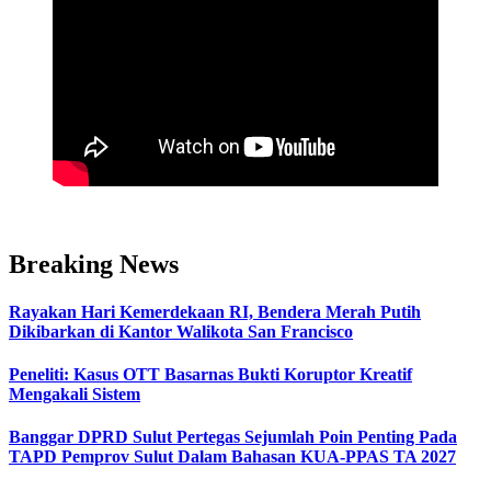
Breaking News
Rayakan Hari Kemerdekaan RI, Bendera Merah Putih
Dikibarkan di Kantor Walikota San Francisco
Peneliti: Kasus OTT Basarnas Bukti Koruptor Kreatif
Mengakali Sistem
Banggar DPRD Sulut Pertegas Sejumlah Poin Penting Pada
TAPD Pemprov Sulut Dalam Bahasan KUA-PPAS TA 2027