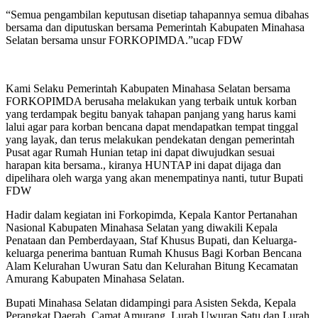
“Semua pengambilan keputusan disetiap tahapannya semua dibahas
bersama dan diputuskan bersama Pemerintah Kabupaten Minahasa
Selatan bersama unsur FORKOPIMDA.”ucap FDW
Kami Selaku Pemerintah Kabupaten Minahasa Selatan bersama
FORKOPIMDA berusaha melakukan yang terbaik untuk korban
yang terdampak begitu banyak tahapan panjang yang harus kami
lalui agar para korban bencana dapat mendapatkan tempat tinggal
yang layak, dan terus melakukan pendekatan dengan pemerintah
Pusat agar Rumah Hunian tetap ini dapat diwujudkan sesuai
harapan kita bersama., kiranya HUNTAP ini dapat dijaga dan
dipelihara oleh warga yang akan menempatinya nanti, tutur Bupati
FDW
Hadir dalam kegiatan ini Forkopimda, Kepala Kantor Pertanahan
Nasional Kabupaten Minahasa Selatan yang diwakili Kepala
Penataan dan Pemberdayaan, Staf Khusus Bupati, dan Keluarga-
keluarga penerima bantuan Rumah Khusus Bagi Korban Bencana
Alam Kelurahan Uwuran Satu dan Kelurahan Bitung Kecamatan
Amurang Kabupaten Minahasa Selatan.
Bupati Minahasa Selatan didampingi para Asisten Sekda, Kepala
Perangkat Daerah, Camat Amurang, Lurah Uwuran Satu dan Lurah