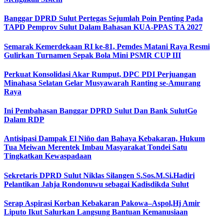
Banggar DPRD Sulut Pertegas Sejumlah Poin Penting Pada
TAPD Pemprov Sulut Dalam Bahasan KUA-PPAS TA 2027
Semarak Kemerdekaan RI ke-81, Pemdes Matani Raya Resmi
Gulirkan Turnamen Sepak Bola Mini PSMR CUP III
Perkuat Konsolidasi Akar Rumput, DPC PDI Perjuangan
Minahasa Selatan Gelar Musyawarah Ranting se-Amurang
Raya
Ini Pembahasan Banggar DPRD Sulut Dan Bank SulutGo
Dalam RDP
Antisipasi Dampak El Niño dan Bahaya Kebakaran, Hukum
Tua Meiwan Merentek Imbau Masyarakat Tondei Satu
Tingkatkan Kewaspadaan
Sekretaris DPRD Sulut Niklas Silangen S.Sos.M.Si.Hadiri
Pelantikan Jahja Rondonuwu sebagai Kadisdikda Sulut
Serap Aspirasi Korban Kebakaran Pakowa–Aspol,Hj Amir
Liputo Ikut Salurkan Langsung Bantuan Kemanusiaan