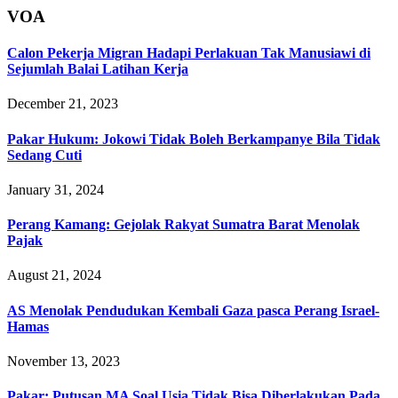
VOA
Calon Pekerja Migran Hadapi Perlakuan Tak Manusiawi di
Sejumlah Balai Latihan Kerja
December 21, 2023
Pakar Hukum: Jokowi Tidak Boleh Berkampanye Bila Tidak
Sedang Cuti
January 31, 2024
Perang Kamang: Gejolak Rakyat Sumatra Barat Menolak
Pajak
August 21, 2024
AS Menolak Pendudukan Kembali Gaza pasca Perang Israel-
Hamas
November 13, 2023
Pakar: Putusan MA Soal Usia Tidak Bisa Diberlakukan Pada