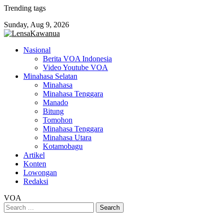
Skip
Trending tags
to
Sunday, Aug 9, 2026
content
Nasional
Berita VOA Indonesia
Video Youtube VOA
Minahasa Selatan
Minahasa
Minahasa Tenggara
Manado
Bitung
Tomohon
Minahasa Tenggara
Minahasa Utara
Kotamobagu
Artikel
Konten
Lowongan
Redaksi
VOA
Search
for: