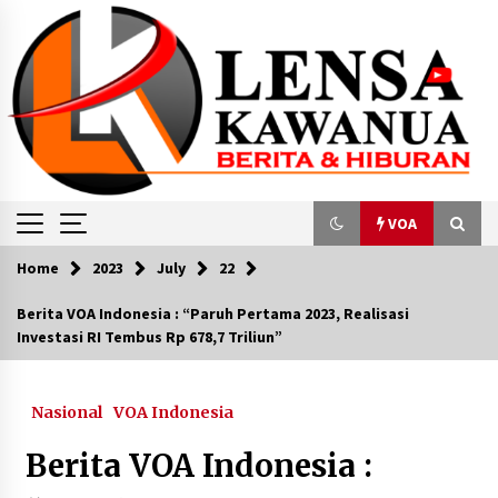
Skip
to
content
VOA
Home
2023
July
22
VOA
Berita VOA Indonesia : “Paruh Pertama 2023, Realisasi
Investasi RI Tembus Rp 678,7 Triliun”
Perjuangan Guru Ngaji di Amerika
April 12, 2024
Nasional
VOA Indonesia
VOA Global Report: Idulfitri di AS dan Bisnis
Berita VOA Indonesia :
Live Shopping Busana Muslim Indonesia
April 20, 2024