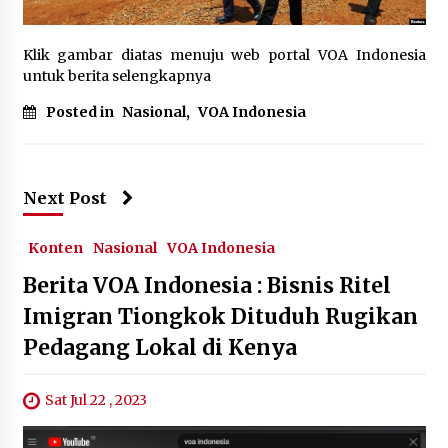
November 9, 2025
Klik gambar diatas menuju web portal VOA Indonesia
Negara Diserukan Pantau Rumah Ibadah,
untuk berita selengkapnya
Bagaimana Mekanismenya?
September 14, 2023
Posted in
Nasional
,
VOA Indonesia
Industri Tekstil Domestik Terseok-seok
Memintal Nasib
June 30, 2024
Next Post
Dilema Politik Biden di tengah Protes Pro-
Konten
Nasional
VOA Indonesia
Palestina di Kampus
May 7, 2024
Berita VOA Indonesia : Bisnis Ritel
Imigran Tiongkok Dituduh Rugikan
Satuan Gizi Nasional Siap Tempur! Wabup Theo
Pedagang Lokal di Kenya
Kawatu : FDWTK Siap Pacu Percepatan SPPG Di
Minsel
October 10, 2025
Sat Jul 22 , 2023
Penipuan Online Bermodus Asmara Masih
Marak