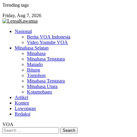
Skip
Trending tags
to
Friday, Aug 7, 2026
content
Nasional
Berita VOA Indonesia
Video Youtube VOA
Minahasa Selatan
Minahasa
Minahasa Tenggara
Manado
Bitung
Tomohon
Minahasa Tenggara
Minahasa Utara
Kotamobagu
Artikel
Konten
Lowongan
Redaksi
VOA
Search
for: