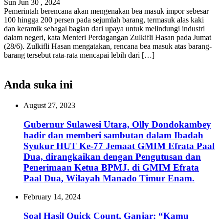
Sun Jun 30 , 2024
Pemerintah berencana akan mengenakan bea masuk impor sebesar
100 hingga 200 persen pada sejumlah barang, termasuk alas kaki
dan keramik sebagai bagian dari upaya untuk melindungi industri
dalam negeri, kata Menteri Perdagangan Zulkifli Hasan pada Jumat
(28/6). Zulkifli Hasan mengatakan, rencana bea masuk atas barang-
barang tersebut rata-rata mencapai lebih dari […]
Anda suka ini
August 27, 2023
Gubernur Sulawesi Utara, Olly Dondokambey
hadir dan memberi sambutan dalam Ibadah
Syukur HUT Ke-77 Jemaat GMIM Efrata Paal
Dua, dirangkaikan dengan Pengutusan dan
Penerimaan Ketua BPMJ. di GMIM Efrata
Paal Dua, Wilayah Manado Timur Enam.
February 14, 2024
Soal Hasil Quick Count, Ganjar: “Kamu