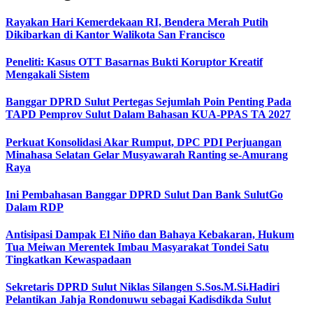
Rayakan Hari Kemerdekaan RI, Bendera Merah Putih
Dikibarkan di Kantor Walikota San Francisco
Peneliti: Kasus OTT Basarnas Bukti Koruptor Kreatif
Mengakali Sistem
Banggar DPRD Sulut Pertegas Sejumlah Poin Penting Pada
TAPD Pemprov Sulut Dalam Bahasan KUA-PPAS TA 2027
Perkuat Konsolidasi Akar Rumput, DPC PDI Perjuangan
Minahasa Selatan Gelar Musyawarah Ranting se-Amurang
Raya
Ini Pembahasan Banggar DPRD Sulut Dan Bank SulutGo
Dalam RDP
Antisipasi Dampak El Niño dan Bahaya Kebakaran, Hukum
Tua Meiwan Merentek Imbau Masyarakat Tondei Satu
Tingkatkan Kewaspadaan
Sekretaris DPRD Sulut Niklas Silangen S.Sos.M.Si.Hadiri
Pelantikan Jahja Rondonuwu sebagai Kadisdikda Sulut