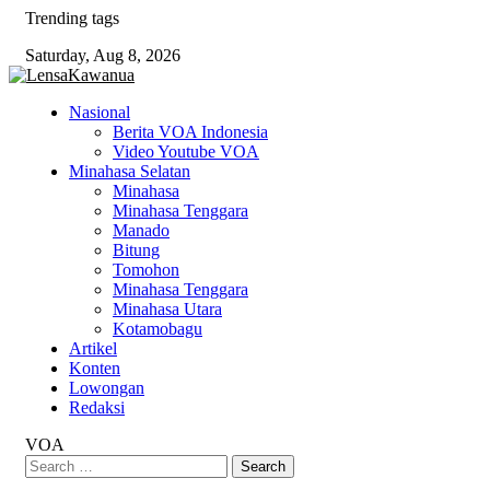
Skip
Trending tags
to
Saturday, Aug 8, 2026
content
Nasional
Berita VOA Indonesia
Video Youtube VOA
Minahasa Selatan
Minahasa
Minahasa Tenggara
Manado
Bitung
Tomohon
Minahasa Tenggara
Minahasa Utara
Kotamobagu
Artikel
Konten
Lowongan
Redaksi
VOA
Search
for: