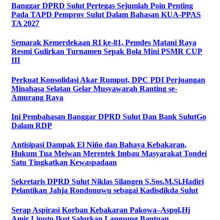
Banggar DPRD Sulut Pertegas Sejumlah Poin Penting
Pada TAPD Pemprov Sulut Dalam Bahasan KUA-PPAS
TA 2027
Semarak Kemerdekaan RI ke-81, Pemdes Matani Raya
Resmi Gulirkan Turnamen Sepak Bola Mini PSMR CUP
III
Perkuat Konsolidasi Akar Rumput, DPC PDI Perjuangan
Minahasa Selatan Gelar Musyawarah Ranting se-
Amurang Raya
Ini Pembahasan Banggar DPRD Sulut Dan Bank SulutGo
Dalam RDP
Antisipasi Dampak El Niño dan Bahaya Kebakaran,
Hukum Tua Meiwan Merentek Imbau Masyarakat Tondei
Satu Tingkatkan Kewaspadaan
Sekretaris DPRD Sulut Niklas Silangen S.Sos.M.Si.Hadiri
Pelantikan Jahja Rondonuwu sebagai Kadisdikda Sulut
Serap Aspirasi Korban Kebakaran Pakowa–Aspol,Hj
Amir Liputo Ikut Salurkan Langsung Bantuan