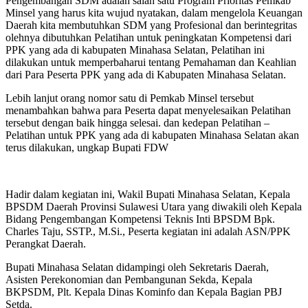
Pengembangan SDM adalah salah satu Program Prioritas Pemkab
Minsel yang harus kita wujud nyatakan, dalam mengelola Keuangan
Daerah kita membutuhkan SDM yang Profesional dan berintegritas
olehnya dibutuhkan Pelatihan untuk peningkatan Kompetensi dari
PPK yang ada di kabupaten Minahasa Selatan, Pelatihan ini
dilakukan untuk memperbaharui tentang Pemahaman dan Keahlian
dari Para Peserta PPK yang ada di Kabupaten Minahasa Selatan.
Lebih lanjut orang nomor satu di Pemkab Minsel tersebut
menambahkan bahwa para Peserta dapat menyelesaikan Pelatihan
tersebut dengan baik hingga selesai. dan kedepan Pelatihan –
Pelatihan untuk PPK yang ada di kabupaten Minahasa Selatan akan
terus dilakukan, ungkap Bupati FDW
Hadir dalam kegiatan ini, Wakil Bupati Minahasa Selatan, Kepala
BPSDM Daerah Provinsi Sulawesi Utara yang diwakili oleh Kepala
Bidang Pengembangan Kompetensi Teknis Inti BPSDM Bpk.
Charles Taju, SSTP., M.Si., Peserta kegiatan ini adalah ASN/PPK
Perangkat Daerah.
Bupati Minahasa Selatan didampingi oleh Sekretaris Daerah,
Asisten Perekonomian dan Pembangunan Sekda, Kepala
BKPSDM, Plt. Kepala Dinas Kominfo dan Kepala Bagian PBJ
Setda.