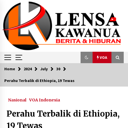
Skip
to
content
VOA
Home
2024
July
30
VOA
Perahu Terbalik di Ethiopia, 19 Tewas
Jokowi dan Menlu China Bahas Kerja Sama
Ekonomi Hingga Isu Timur Tengah
Nasional
VOA Indonesia
April 20, 2024
Perahu Terbalik di Ethiopia,
Jokowi Lantik Mentan, KSAD, dan Dubes RI
untuk Argentina
19 Tewas
October 26, 2023