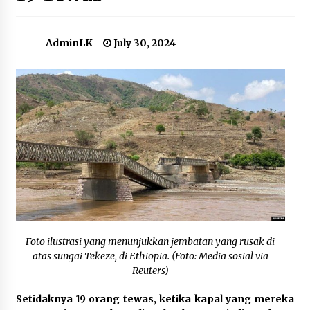
Tarik Investor Asing, Pemerintah Terbitkan
AdminLK
July 30, 2024
Aturan Golden Visa
September 5, 2023
Perahu Terbalik di Ethiopia, 19 Tewas
July 30, 2024
Rencana Indonesia Tarik Investasi China di
Rempang Hadapi Penolakan Warga Setempat
October 16, 2023
Bulog Optimistis Harga Beras akan Turun
Seiring Membaiknya Pasokan
Foto ilustrasi yang menunjukkan jembatan yang rusak di
March 4, 2024
atas sungai Tekeze, di Ethiopia. (Foto: Media sosial via
Reuters)
Bertemu di Vatikan, Megawati: Paus Minta
Indonesia Terus Jaga Kerukunan Hidup
Setidaknya 19 orang tewas, ketika kapal yang mereka
Beragama