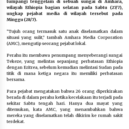
tumpangi tenggelam di sebuah sungai di Amhara,
December 21, 2023
wilayah Ethiopia bagian selatan pada Sabtu (27/7),
ungkap pejabat media di wilayah tersebut pada
Dirjen Pajak: Rencana Kenaikan Tarif PPN Jadi
Minggu (28/7).
12 Persen Masih Dikaji
March 31, 2024
“Tujuh orang termasuk satu anak diselamatkan dalam
situasi yang sulit,” tambah Amhara Media Corporation
(AMC), mengutip seorang pejabat lokal.
BI Kembali Pertahankan Suku Bunga Acuan
September 22, 2023
Perahu itu membawa penumpang menyeberangi sungai
Tekeze, yang melintas sepanjang perbatasan Ethiopia
dengan Eritrea, sebelum kemudian melintasi Sudan pada
Evaluasi Pelaksanaan Haji, DPR Kritik
titik di mana ketiga negara itu memiliki perbatasan
Pemerintah, Siap Bentuk Pansus
bersama.
July 3, 2024
Para pejabat mengatakan bahwa 26 orang diperkirakan
Komnas Perempuan: Kekerasan Berbasis
berada di dalam perahu ketika kecelakaan itu terjadi pada
Gender Tahun 2023 Capai 289.111 Kasus
sekitar Sabtu tengah hari. Hanya dua mayat yang
March 12, 2024
ditemukan, kata AMC, yang menambahkan bahwa
mereka yang diselamatkan telah dikirim ke rumah sakit
terdekat.
BUMN Persenjataan Indonesia Dituduh Pasok
Senjata ke Myanmar