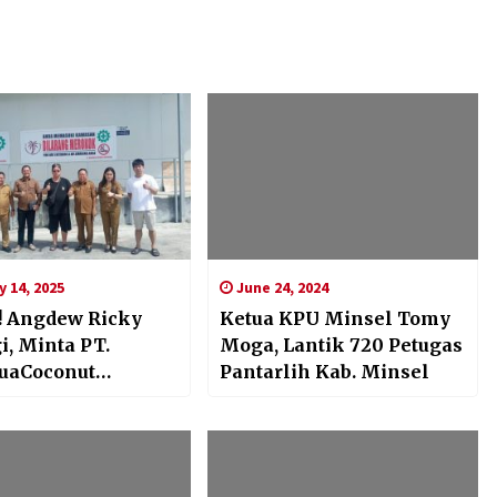
 14, 2025
June 24, 2024
!! Angdew Ricky
Ketua KPU Minsel Tomy
i, Minta PT.
Moga, Lantik 720 Petugas
uaCoconut
Pantarlih Kab. Minsel
ra, Seriusi Status
aryawan