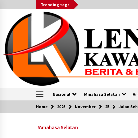
Skip
Trending tags
to
content
Nasional
Minahasa Selatan
Ar
Home
2023
November
25
Jalan Seh
VOA
Minahasa Selatan
Australia, Indonesia Teken
Perjanjian Pertahanan Setingkat