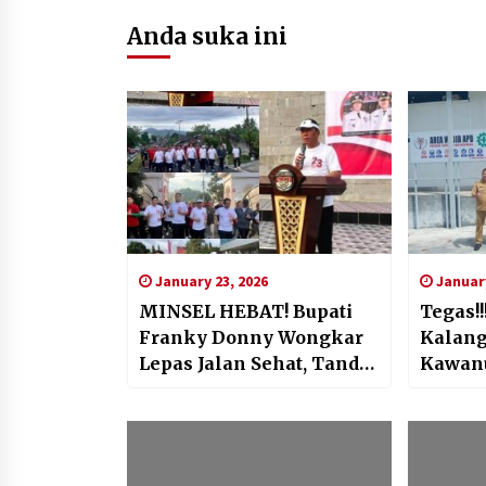
Anda suka ini
January 23, 2026
January
MINSEL HEBAT! Bupati
Tegas!
Franky Donny Wongkar
Kalang
Lepas Jalan Sehat, Tandai
Kawan
Gelora Perayaan Hari Jadi
Nusanta
ke-23 Kabupaten Minsel
Para K