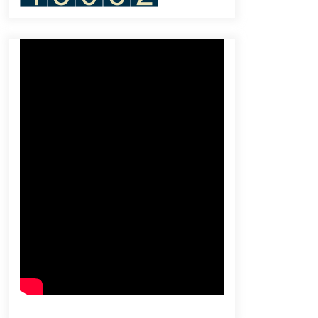
Disorot
January 11, 2024
Keluarga Korban Kecelakaan Boeing
MAX Tuntut Denda Hampir US$25
Miliar
June 24, 2024
Dunia Kita “Our World, My Story”:
Komunitas Indonesia Ikut Parade di
Kota New York!
July 13, 2024
Kebakaran Hutan Meluas di
Argentina di Tengah Gelombang
Panas
October 12, 2023