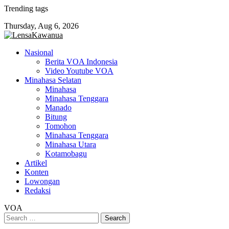
Skip
Trending tags
to
Thursday, Aug 6, 2026
content
Nasional
Berita VOA Indonesia
Video Youtube VOA
Minahasa Selatan
Minahasa
Minahasa Tenggara
Manado
Bitung
Tomohon
Minahasa Tenggara
Minahasa Utara
Kotamobagu
Artikel
Konten
Lowongan
Redaksi
VOA
Search
for: