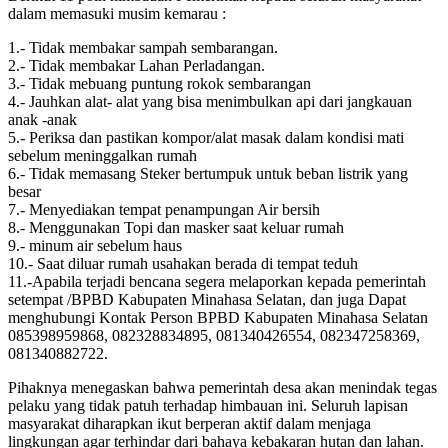
dalam memasuki musim kemarau :
1.- Tidak membakar sampah sembarangan.
2.- Tidak membakar Lahan Perladangan.
3.- Tidak mebuang puntung rokok sembarangan
4.- Jauhkan alat- alat yang bisa menimbulkan api dari jangkauan
anak -anak
5.- Periksa dan pastikan kompor/alat masak dalam kondisi mati
sebelum meninggalkan rumah
6.- Tidak memasang Steker bertumpuk untuk beban listrik yang
besar
7.- Menyediakan tempat penampungan Air bersih
8.- Menggunakan Topi dan masker saat keluar rumah
9.- minum air sebelum haus
10.- Saat diluar rumah usahakan berada di tempat teduh
11.-Apabila terjadi bencana segera melaporkan kepada pemerintah
setempat /BPBD Kabupaten Minahasa Selatan, dan juga Dapat
menghubungi Kontak Person BPBD Kabupaten Minahasa Selatan
085398959868, 082328834895, 081340426554, 082347258369,
081340882722.
Pihaknya menegaskan bahwa pemerintah desa akan menindak tegas
pelaku yang tidak patuh terhadap himbauan ini. Seluruh lapisan
masyarakat diharapkan ikut berperan aktif dalam menjaga
lingkungan agar terhindar dari bahaya kebakaran hutan dan lahan.