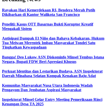
Rayakan Hari Kemerdekaan RI, Bendera Merah Putih
Dikibarkan di Kantor Walikota San Francisco
Peneliti: Kasus OTT Basarnas Bukti Koruptor Kreatif
Mengakali Sistem
Antisipasi Dampak El Niño dan Bahaya Kebakaran, Hukum
Tua Meiwan Merentek Imbau Masyarakat Tondei Satu
Tingkatkan Kewaspadaan
Bangga! Deo Lukow ASN Diskominfo Minsel Tembus Istana
Negara, Bupati FDW Beri Apresiasi Khusus‎
Perkuat Identitas dan Lestarikan Budaya, ASN Inspektorat
Daerah Minahasa Selatan Kompak Kenakan Baju Adat
Komunitas Masyarakat Nusa Utara Indonesia Wadah
Pengayom Dan Jembatan Aspirasi Masyarakat
Inspektorat Minsel Gelar Entry Meeting Pemeriksaan Rinci
Keuangan Desa TA 2025