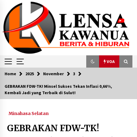
Skip
to
content
VOA
Home
2025
November
3
VOA
‎GEBRAKAN FDW-TK! Minsel Sukses Tekan Inflasi 0,66%,
Kembali Jadi yang Terbaik di Sulut!‎
Penghitungan Surat Suara Dilakukan di
Beberapa Kota di AS
February 17, 2024
Minahasa Selatan
NATO Kukuhkan Dukungan ke Ukraina, Desak
‎GEBRAKAN FDW-TK!
Tiongkok Tak Dukung Rusia
July 13, 2024