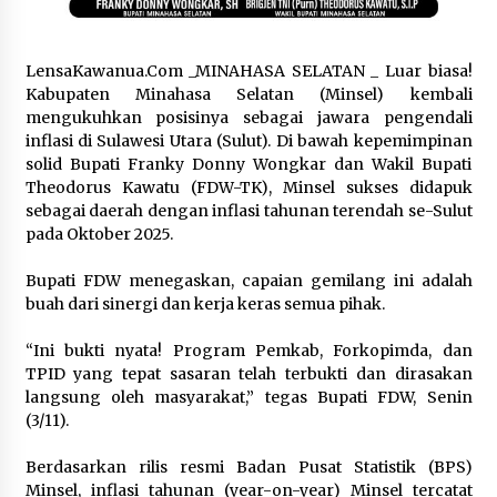
October 9, 2025
Migran dari Tiongkok, Turki Masuk ke AS
‎LensaKawanua.Com _MINAHASA SELATAN _ Luar biasa!
Lewat Amerika Selatan
Kabupaten Minahasa Selatan (Minsel) kembali
August 9, 2023
mengukuhkan posisinya sebagai jawara pengendali
inflasi di Sulawesi Utara (Sulut). Di bawah kepemimpinan
solid Bupati Franky Donny Wongkar dan Wakil Bupati
Semakin Banyak Orang Hidup Lajang, ‘Singles
Theodorus Kawatu (FDW-TK), Minsel sukses didapuk
Tax’ Menjadi Beban Tambahan
sebagai daerah dengan inflasi tahunan terendah se-Sulut
February 19, 2024
pada Oktober 2025.
AS Hentikan Sementara Pengiriman Bom ke
‎Bupati FDW menegaskan, capaian gemilang ini adalah
Israel
buah dari sinergi dan kerja keras semua pihak.
May 11, 2024
‎“Ini bukti nyata! Program Pemkab, Forkopimda, dan
BNPB Maksimalkan Moda Transportasi Laut
TPID yang tepat sasaran telah terbukti dan dirasakan
Evakuasi Warga Terdampak Erupsi Gunung
langsung oleh masyarakat,” tegas Bupati FDW, Senin
Ruang
(3/11).
May 7, 2024
‎Berdasarkan rilis resmi Badan Pusat Statistik (BPS)
China dan Indonesia Harus Pangkas Produksi
Minsel, inflasi tahunan (year-on-year) Minsel tercatat
Nikel Jika Ingin Katrol Harga