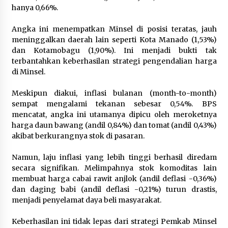
hanya 0,66%.
February 14, 2024
‎Angka ini menempatkan Minsel di posisi teratas, jauh
meninggalkan daerah lain seperti Kota Manado (1,53%)
dan Kotamobagu (1,90%). Ini menjadi bukti tak
terbantahkan keberhasilan strategi pengendalian harga
di Minsel.
‎Meskipun diakui, inflasi bulanan (month-to-month)
sempat mengalami tekanan sebesar 0,54%. BPS
mencatat, angka ini utamanya dipicu oleh meroketnya
harga daun bawang (andil 0,84%) dan tomat (andil 0,43%)
akibat berkurangnya stok di pasaran.
‎Namun, laju inflasi yang lebih tinggi berhasil diredam
secara signifikan. Melimpahnya stok komoditas lain
membuat harga cabai rawit anjlok (andil deflasi -0,36%)
dan daging babi (andil deflasi -0,21%) turun drastis,
menjadi penyelamat daya beli masyarakat.
‎Keberhasilan ini tidak lepas dari strategi Pemkab Minsel