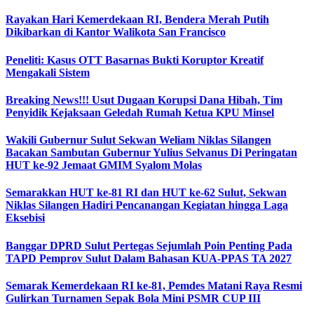
Rayakan Hari Kemerdekaan RI, Bendera Merah Putih
Dikibarkan di Kantor Walikota San Francisco
Peneliti: Kasus OTT Basarnas Bukti Koruptor Kreatif
Mengakali Sistem
Breaking News!!! Usut Dugaan Korupsi Dana Hibah, Tim
Penyidik Kejaksaan Geledah Rumah Ketua KPU Minsel
Wakili Gubernur Sulut Sekwan Weliam Niklas Silangen
Bacakan Sambutan Gubernur Yulius Selvanus Di Peringatan
HUT ke-92 Jemaat GMIM Syalom Molas
Semarakkan HUT ke-81 RI dan HUT ke-62 Sulut, Sekwan
Niklas Silangen Hadiri Pencanangan Kegiatan hingga Laga
Eksebisi
Banggar DPRD Sulut Pertegas Sejumlah Poin Penting Pada
TAPD Pemprov Sulut Dalam Bahasan KUA-PPAS TA 2027
Semarak Kemerdekaan RI ke-81, Pemdes Matani Raya Resmi
Gulirkan Turnamen Sepak Bola Mini PSMR CUP III