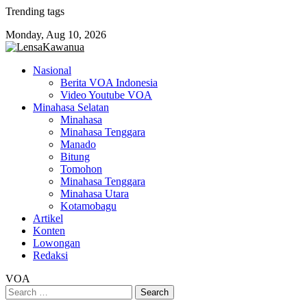
Skip
Trending tags
to
Monday, Aug 10, 2026
content
Nasional
Berita VOA Indonesia
Video Youtube VOA
Minahasa Selatan
Minahasa
Minahasa Tenggara
Manado
Bitung
Tomohon
Minahasa Tenggara
Minahasa Utara
Kotamobagu
Artikel
Konten
Lowongan
Redaksi
VOA
Search
for: