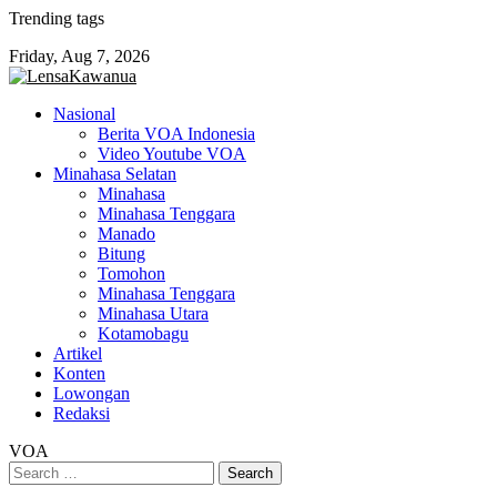
Skip
Trending tags
to
Friday, Aug 7, 2026
content
Nasional
Berita VOA Indonesia
Video Youtube VOA
Minahasa Selatan
Minahasa
Minahasa Tenggara
Manado
Bitung
Tomohon
Minahasa Tenggara
Minahasa Utara
Kotamobagu
Artikel
Konten
Lowongan
Redaksi
VOA
Search
for: