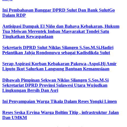
Ini Pembahasan Banggar DPRD Sulut Dan Bank SulutGo
Dalam RDP
Antisipasi Dampak El Niño dan Bahaya Kebakaran, Hukum
Tua Meiwan Merentek Imbau Masyarakat Tondei Satu
Tingkatkan Kewaspadaan
Sekretaris DPRD Sulut Niklas Silangen S.Sos.M.Si.Hadiri
Pelantikan Jahja Rondonuwu sebagai Kadisdikda Sulut
Serap Aspirasi Korban Kebakaran Pakowa–Aspol,Hj Amir
Liputo Ikut Salurkan Langsung Bantuan Kemanusiaan
Dibawah Pimpinan Sekwan Niklas Silangen S.Sos.M,Si
Sekretariat DPRD Provinsi Sulawesi Utara Wujudkan
Lingkungan Bersih Dan Asri
Ini Penyampaian Warga Tikala Dalam Reses Yongki Limen
Reses Seska Ervina Warga Boltim Titip , infrastruktur Jalan
Dan UMKM