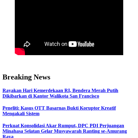
Breaking News
Rayakan Hari Kemerdekaan RI, Bendera Merah Putih
Dikibarkan di Kantor Walikota San Francisco
Peneliti: Kasus OTT Basarnas Bukti Koruptor Kreatif
Mengakali Sistem
Perkuat Konsolidasi Akar Rumput, DPC PDI Perjuangan
Minahasa Selatan Gelar Musyawarah Ranting se-Amurang
Raya