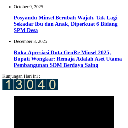
October 9, 2025
Posyandu Minsel Berubah Wajah, Tak Lagi
Sekadar Ibu dan Anak, Diperkuat 6 Bidang
SPM Desa
December 8, 2025
Buka Apresiasi Duta GenRe Minsel 2025,
Bupati Wongkar: Remaja Adalah Aset Utama
Pembangunan SDM Berdaya Saing
Kunjungan Hari Ini :