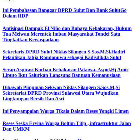
Ini Pembahasan Banggar DPRD Sulut Dan Bank SulutGo
Dalam RDP
Antisipasi Dampak El Niño dan Bahaya Kebakaran, Hukum
Tua Meiwan Merentek Imbau Masyarakat Tondei Satu
Tingkatkan Kewaspadaan
Sekretaris DPRD Sulut Niklas Silangen S.Sos.M.Si.Hadiri
Pelantikan Jahja Rondonuwu sebagai Kadisdikda Sulut
Serap Aspirasi Korban Kebakaran Pakowa–Aspol,Hj Amir
Liputo Ikut Salurkan Langsung Bantuan Kemanusiaan
Dibawah Pimpinan Sekwan Niklas Silangen S.Sos.M,Si
Sekretariat DPRD Provinsi Sulawesi Utara Wujudkan
Lingkungan Bersih Dan Asri
Ini Penyampaian Warga Tikala Dalam Reses Yongki Limen
Reses Seska Ervina Warga Boltim Titip , infrastruktur Jalan
Dan UMKM