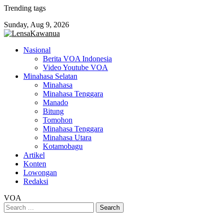
Skip
Trending tags
to
Sunday, Aug 9, 2026
content
Nasional
Berita VOA Indonesia
Video Youtube VOA
Minahasa Selatan
Minahasa
Minahasa Tenggara
Manado
Bitung
Tomohon
Minahasa Tenggara
Minahasa Utara
Kotamobagu
Artikel
Konten
Lowongan
Redaksi
VOA
Search
for: