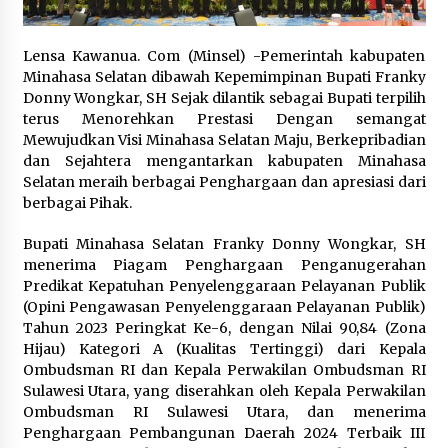
January 22, 2024
Lensa Kawanua. Com (Minsel) -Pemerintah kabupaten
Pengamat: Serangan Israel ke Iran untuk
Perluas Konflik dan Selamatkan Muka
Minahasa Selatan dibawah Kepemimpinan Bupati Franky
April 20, 2024
Donny Wongkar, SH Sejak dilantik sebagai Bupati terpilih
terus Menorehkan Prestasi Dengan semangat
Mewujudkan Visi Minahasa Selatan Maju, Berkepribadian
Jokowi Resmi Lantik Panglima TNI Baru
dan Sejahtera mengantarkan kabupaten Minahasa
November 26, 2023
Selatan meraih berbagai Penghargaan dan apresiasi dari
berbagai Pihak.
VOA Indonesia : Cegah Perebakan Rabies,
Bupati Minahasa Selatan Franky Donny Wongkar, SH
Pemkot Tomohon Perketat Penjualan Daging
menerima Piagam Penghargaan Penganugerahan
Anjing dan Kucing di Pasar Ekstrem
Predikat Kepatuhan Penyelenggaraan Pelayanan Publik
July 29, 2023
(Opini Pengawasan Penyelenggaraan Pelayanan Publik)
Tahun 2023 Peringkat Ke-6, dengan Nilai 90,84 (Zona
Jumlah Wisatawan Tiongkok di Bali Masih Jauh
Hijau) Kategori A (Kualitas Tertinggi) dari Kepala
di bawah Angka Sebelum Pandemi
Ombudsman RI dan Kepala Perwakilan Ombudsman RI
July 27, 2023
Sulawesi Utara, yang diserahkan oleh Kepala Perwakilan
Ombudsman RI Sulawesi Utara, dan menerima
GEREBEK WALET NAKAL! Pemkab Minsel
Penghargaan Pembangunan Daerah 2024 Terbaik III
Gencarkan Penertiban, Bidik Pengusaha Tak