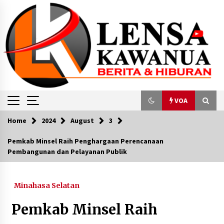
Skip
to
content
VOA
Home
2024
August
3
VOA
Pemkab Minsel Raih Penghargaan Perencanaan
Pembangunan dan Pelayanan Publik
Antisipasi Serangan Siber, Jokowi Tekankan
Pentingnya ‘Back Up’ Data
July 8, 2024
Minahasa Selatan
Bali Resmi Pungut Pajak Elektronik Rp150.000
Pemkab Minsel Raih
untuk Turis
February 17, 2024