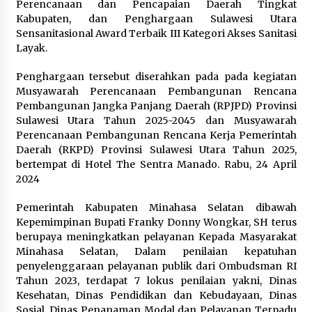
Perencanaan dan Pencapaian Daerah Tingkat
Berizin dan Bandel Bayar Pajak‎‎
Kabupaten, dan Penghargaan Sulawesi Utara
November 25, 2025
Sensanitasional Award Terbaik III Kategori Akses Sanitasi
Layak.
Penghargaan tersebut diserahkan pada pada kegiatan
Musyawarah Perencanaan Pembangunan Rencana
Pembangunan Jangka Panjang Daerah (RPJPD) Provinsi
Sulawesi Utara Tahun 2025-2045 dan Musyawarah
Perencanaan Pembangunan Rencana Kerja Pemerintah
Daerah (RKPD) Provinsi Sulawesi Utara Tahun 2025,
bertempat di Hotel The Sentra Manado. Rabu, 24 April
2024
Pemerintah Kabupaten Minahasa Selatan dibawah
Kepemimpinan Bupati Franky Donny Wongkar, SH terus
berupaya meningkatkan pelayanan Kepada Masyarakat
Minahasa Selatan, Dalam penilaian kepatuhan
penyelenggaraan pelayanan publik dari Ombudsman RI
Tahun 2023, terdapat 7 lokus penilaian yakni, Dinas
Kesehatan, Dinas Pendidikan dan Kebudayaan, Dinas
Sosial, Dinas Penanaman Modal dan Pelayanan Terpadu