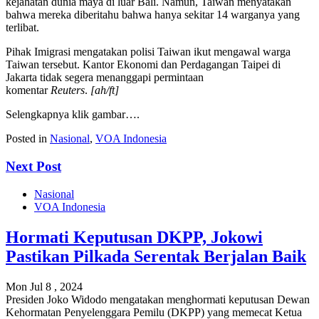
kejahatan dunia maya di luar Bali. Namun, Taiwan menyatakan
bahwa mereka diberitahu bahwa hanya sekitar 14 warganya yang
terlibat.
Pihak Imigrasi mengatakan polisi Taiwan ikut mengawal warga
Taiwan tersebut. Kantor Ekonomi dan Perdagangan Taipei di
Jakarta tidak segera menanggapi permintaan
komentar
Reuters
.
[ah/ft]
Selengkapnya klik gambar….
Posted in
Nasional
,
VOA Indonesia
Next Post
Nasional
VOA Indonesia
Hormati Keputusan DKPP, Jokowi
Pastikan Pilkada Serentak Berjalan Baik
Mon Jul 8 , 2024
Presiden Joko Widodo mengatakan menghormati keputusan Dewan
Kehormatan Penyelenggara Pemilu (DKPP) yang memecat Ketua