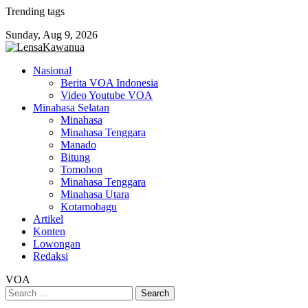
Skip
Trending tags
to
Sunday, Aug 9, 2026
content
Nasional
Berita VOA Indonesia
Video Youtube VOA
Minahasa Selatan
Minahasa
Minahasa Tenggara
Manado
Bitung
Tomohon
Minahasa Tenggara
Minahasa Utara
Kotamobagu
Artikel
Konten
Lowongan
Redaksi
VOA
Search
for: