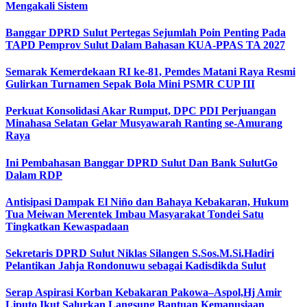
Mengakali Sistem
Banggar DPRD Sulut Pertegas Sejumlah Poin Penting Pada
TAPD Pemprov Sulut Dalam Bahasan KUA-PPAS TA 2027
Semarak Kemerdekaan RI ke-81, Pemdes Matani Raya Resmi
Gulirkan Turnamen Sepak Bola Mini PSMR CUP III
Perkuat Konsolidasi Akar Rumput, DPC PDI Perjuangan
Minahasa Selatan Gelar Musyawarah Ranting se-Amurang
Raya
Ini Pembahasan Banggar DPRD Sulut Dan Bank SulutGo
Dalam RDP
Antisipasi Dampak El Niño dan Bahaya Kebakaran, Hukum
Tua Meiwan Merentek Imbau Masyarakat Tondei Satu
Tingkatkan Kewaspadaan
Sekretaris DPRD Sulut Niklas Silangen S.Sos.M.Si.Hadiri
Pelantikan Jahja Rondonuwu sebagai Kadisdikda Sulut
Serap Aspirasi Korban Kebakaran Pakowa–Aspol,Hj Amir
Liputo Ikut Salurkan Langsung Bantuan Kemanusiaan