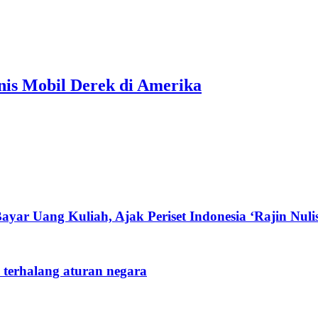
nis Mobil Derek di Amerika
yar Uang Kuliah, Ajak Periset Indonesia ‘Rajin Nuli
 terhalang aturan negara