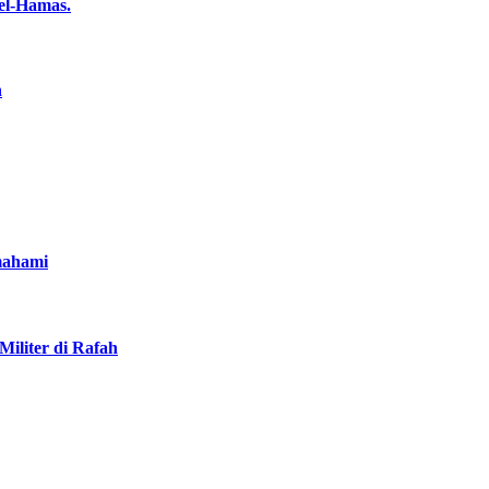
el-Hamas.
n
mahami
iliter di Rafah