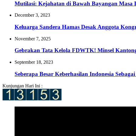
Mutilasi: Kejahatan di Bawah Bayangan Masa 
December 3, 2023
Keluarga Sandera Hamas Desak Anggota Kongr
November 7, 2025
Gebrakan Tata Kelola FDWTK! Minsel Kantongi
September 18, 2023
Seberapa Besar Keberhasilan Indonesia Sebag
Kunjungan Hari Ini :