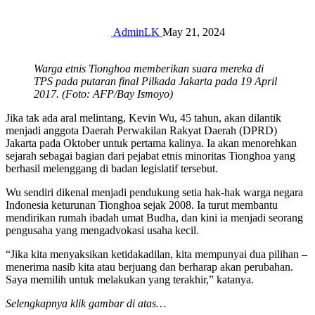
AdminLK
May 21, 2024
Warga etnis Tionghoa memberikan suara mereka di
TPS pada putaran final Pilkada Jakarta pada 19 April
2017. (Foto: AFP/Bay Ismoyo)
Jika tak ada aral melintang, Kevin Wu, 45 tahun, akan dilantik
menjadi anggota Daerah Perwakilan Rakyat Daerah (DPRD)
Jakarta pada Oktober untuk pertama kalinya. Ia akan menorehkan
sejarah sebagai bagian dari pejabat etnis minoritas Tionghoa yang
berhasil melenggang di badan legislatif tersebut.
Wu sendiri dikenal menjadi pendukung setia hak-hak warga negara
Indonesia keturunan Tionghoa sejak 2008. Ia turut membantu
mendirikan rumah ibadah umat Budha, dan kini ia menjadi seorang
pengusaha yang mengadvokasi usaha kecil.
“Jika kita menyaksikan ketidakadilan, kita mempunyai dua pilihan –
menerima nasib kita atau berjuang dan berharap akan perubahan.
Saya memilih untuk melakukan yang terakhir,” katanya.
Selengkapnya klik gambar di atas…